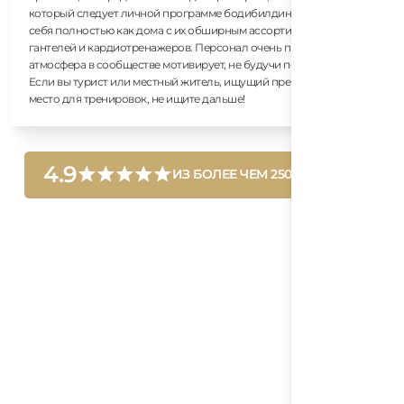
который следует личной программе бодибилдинга, я чувствовал
себя полностью как дома с их обширным ассортиментом
гантелей и кардиотренажеров. Персонал очень приветливый, а
атмосфера в сообществе мотивирует, не будучи подавляющей.
Если вы турист или местный житель, ищущий премиальное
место для тренировок, не ищите дальше!
4.9
ИЗ БОЛЕЕ ЧЕМ 250 ОТЗЫВОВ
Готовы тренироваться в
Дананге? Погрузитесь в этот