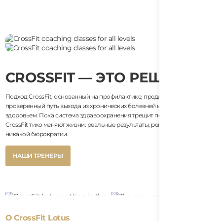
CROSSFIT — ЭТО РЕШЕНИЕ
Подход CrossFit, основанный на профилактике, предлагает
проверенный путь выхода из хронических болезней и тупика со
здоровьем. Пока система здравоохранения трещит по швам, боксы
CrossFit тихо меняют жизни: реальные результаты, регулярные усилия и
никакой бюрократии.
Button
НАШИ ТРЕНЕРЫ
Text
Button
НАШИ ТРЕНЕРЫ
Text
О CrossFit Lotus