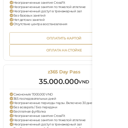
Неограниченные занятия CrossFit
Неограниченные занятия по тяжелой атлетике
Неограниченный доступ в тренажерный зал
Без базовых занятий
Нет детских занятий
Отсутствие центра восстановления
Bu
ОПЛАТИТЬ КАРТОЙ
Tex
Button
ОПЛАТИТЬ КАРТОЙ
Text
Bu
ОПЛАТА НА СТОЙКЕ
Tex
Button
ОПЛАТА НА СТОЙКЕ
Text
z365 Day Pass
35.000.000
VND
Сэкономьте 7.000.000 VND
365 последовательных дней
Неограниченные периоды паузы. Включено 30 дней паузы
Без возврата / Без передачи
Бесплатная футболка
Неограниченные занятия CrossFit
Неограниченные занятия по тяжелой атлетике
Неограниченный доступ в тренажерный зал