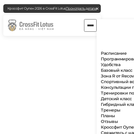
Кроссфит Оупен 2026 в CrossFit Lotus
Посмотреть детали
ЛУЧШИЙ ЗАЛ CROSSFIT В ДАНАНГЕ
Расписание
Кроссфит для всех
Программиров
Удобства
уровней
Базовый класс
Зона R от Recov
Спортивный во
Консультации 
CrossFit Lotus — это главное место для занятий
Тренировки по
кроссфитом в Дананге, предлагающее
Детский класс
Гибридный кла
структурированные программы под руководством
Тренеры
опытных тренеров для всех уровней физической
Планы
подготовки. Как зал мирового класса в Дананге, мы
Отзывы
предоставляем поддерживающее сообщество,
Кроссфит Оуп
первоклассные условия и специализированные
Свяжитесь с н