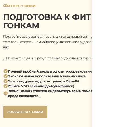
Фитнес-гонки
ПОДГОТОВКА К ФИТНЕС-
ГОНКАМ
Постройте свою выносливость для следующей фитнес-гонки, будь то
триатлон, спартан или хайрокс, у нас есть оборудование и тренеры для
вас.
… Покажите лучший результат на следующей фитнес-гонке.
Полный пробный заезд в условиях соревнования
Эксклюзивное использование зала на 2 часа
2 часа под руководством тренера CrossFit
2,9 млн VND за сеанс (до 4 участников)
Запись ваших сплитов, видеоматериалы и заметки тренера
предоставляются.
Button
СВЯЗАТЬСЯ С НАМИ
Text
Button
СВЯЗАТЬСЯ С НАМИ
Text