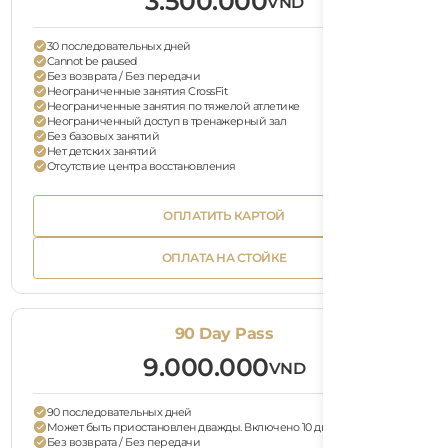
3.500.000
VND
30 последовательных дней
Cannot be paused
Без возврата / Без передачи
Неограниченные занятия CrossFit
Неограниченные занятия по тяжелой атлетике
Неограниченный доступ в тренажерный зал
Без базовых занятий
Нет детских занятий
Отсутствие центра восстановления
Bu
ОПЛАТИТЬ КАРТОЙ
Tex
Button
ОПЛАТИТЬ КАРТОЙ
Text
Bu
ОПЛАТА НА СТОЙКЕ
Tex
Button
ОПЛАТА НА СТОЙКЕ
Text
90 Day Pass
9.000.000
VND
90 последовательных дней
Может быть приостановлен дважды. Включено 10 дней паузы.
Без возврата / Без передачи