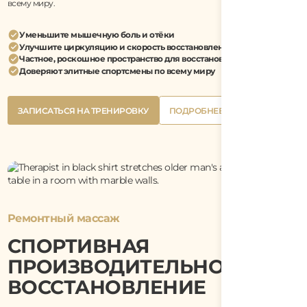
всему миру.
Уменьшите мышечную боль и отёки
Улучшите циркуляцию и скорость восстановления
Частное, роскошное пространство для восстановления
Доверяют элитные спортсмены по всему миру
Button
Button
ЗАПИСАТЬСЯ НА ТРЕНИРОВКУ
ПОДРОБНЕЕ
Text
Text
Button
Button
ЗАПИСАТЬСЯ НА ТРЕНИРОВКУ
ПОДРОБНЕЕ
Text
Text
Ремонтный массаж
СПОРТИВНАЯ
ПРОИЗВОДИТЕЛЬНОСТЬ И
ВОССТАНОВЛЕНИЕ