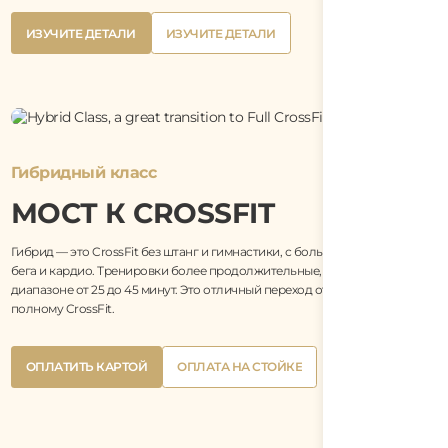
Button
Button
ИЗУЧИТЕ ДЕТАЛИ
ИЗУЧИТЕ ДЕТАЛИ
Text
Text
Button
Button
ИЗУЧИТЕ ДЕТАЛИ
ИЗУЧИТЕ ДЕТАЛИ
Text
Text
Гибридный класс
МОСТ К CROSSFIT
Гибрид — это CrossFit без штанг и гимнастики, с большим количеством
бега и кардио. Тренировки более продолжительные, обычно в
диапазоне от 25 до 45 минут. Это отличный переход от базового класса к
полному CrossFit.
Button
Button
ОПЛАТИТЬ КАРТОЙ
ОПЛАТА НА СТОЙКЕ
Text
Text
Button
Button
ОПЛАТИТЬ КАРТОЙ
ОПЛАТА НА СТОЙКЕ
Text
Text