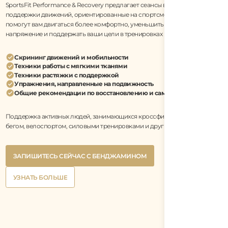
SportsFit Performance & Recovery предлагает сеансы восстановления и
поддержки движений, ориентированные на спортсменов, которые
помогут вам двигаться более комфортно, уменьшить физическое
напряжение и поддержать ваши цели в тренировках и восстановлении.
Скрининг движений и мобильности
Техники работы с мягкими тканями
Техники растяжки с поддержкой
Упражнения, направленные на подвижность
Общие рекомендации по восстановлению и самоуправлению
Поддержка активных людей, занимающихся кроссфитом, хайроксом,
бегом, велоспортом, силовыми тренировками и другими видами спорта.
Button
ЗАПИШИТЕСЬ СЕЙЧАС С БЕНДЖАМИНОМ
Text
Button
ЗАПИШИТЕСЬ СЕЙЧАС С БЕНДЖАМИНОМ
Text
Button
УЗНАТЬ БОЛЬШЕ
Text
Button
УЗНАТЬ БОЛЬШЕ
Text