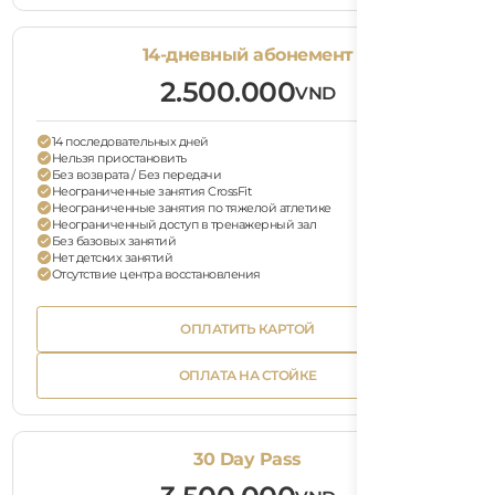
Text
14-дневный абонемент
2.500.000
VND
14 последовательных дней
Нельзя приостановить
Без возврата / Без передачи
Неограниченные занятия CrossFit
Неограниченные занятия по тяжелой атлетике
Неограниченный доступ в тренажерный зал
Без базовых занятий
Нет детских занятий
Отсутствие центра восстановления
Bu
ОПЛАТИТЬ КАРТОЙ
Tex
Button
ОПЛАТИТЬ КАРТОЙ
Text
Bu
ОПЛАТА НА СТОЙКЕ
Tex
Button
ОПЛАТА НА СТОЙКЕ
Text
30 Day Pass