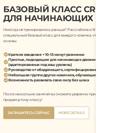
БАЗОВЫЙ КЛАСС CROSSFIT
ДЛЯ НАЧИНАЮЩИХ
Никогда не тренировались раньше? Расслабьтесь! В CrossFit Lotus есть
специальный базовый класс для каждого новичка, чтобы освоить
основы.
Краткое введение + 10–15 минут разминки
Простые, подходящие для начинающих движения
(адаптированные под ваш уровень)
Руководство от ободряющего, сертифицированного тренера
Небольшая группа других новичков, обучающихся вместе с вами
Возможность развивать свою силу без шока
После нескольких занятий вы сможете уверенно присоединиться к
продвинутому классу!
Button
Button
ЗАПИШИТЕСЬ СЕЙЧАС
MORE DETAILS
Text
Text
Button
Button
ЗАПИШИТЕСЬ СЕЙЧАС
MORE DETAILS
Text
Text