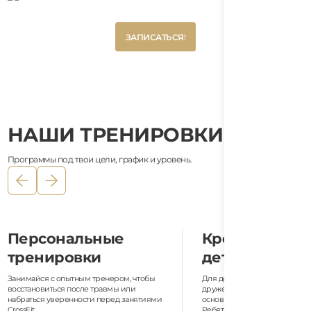
Button
ЗАПИСАТЬСЯ!
Text
Button
ЗАПИСАТЬСЯ!
Text
НАШИ ТРЕНИРОВКИ
Программы под твои цели, график и уровень.
КроссФит для
Олимпийс
детей
подъём
Для детей от 5 лет мы в игровой и
Специальные занятия 
дружеской форме знакомим с 10
техники олимпийских 
основными принципами фитнеса.
тренеры — междунаро
Ребята учатся базовым движениям:
специалисты с многоле