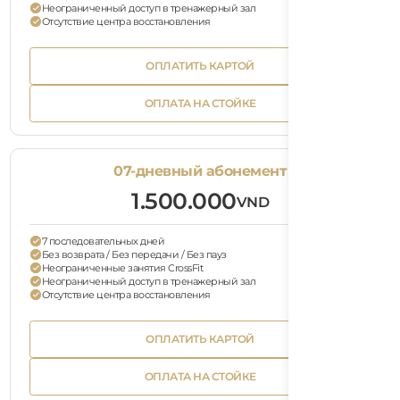
Неограниченный доступ в тренажерный зал
Отсутствие центра восстановления
Bu
ОПЛАТИТЬ КАРТОЙ
Tex
Button
ОПЛАТИТЬ КАРТОЙ
Text
Bu
ОПЛАТА НА СТОЙКЕ
Tex
Button
ОПЛАТА НА СТОЙКЕ
Text
07-дневный абонемент
1.500.000
VND
7 последовательных дней
Без возврата / Без передачи / Без пауз
Неограниченные занятия CrossFit
Неограниченный доступ в тренажерный зал
Отсутствие центра восстановления
Bu
ОПЛАТИТЬ КАРТОЙ
Tex
Button
ОПЛАТИТЬ КАРТОЙ
Text
Bu
ОПЛАТА НА СТОЙКЕ
Tex
Button
ОПЛАТА НА СТОЙКЕ