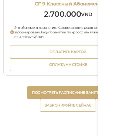
CF 9 Классный Абонемент
2.700.000
VND
Это абонемент на занятия. Каждое занятие должно быть
забронировано, будь то занятие по кроссфиту, тяжелой атлетике
или открытый зал.
Bu
ОПЛАТИТЬ КАРТОЙ
Tex
Button
ОПЛАТИТЬ КАРТОЙ
Text
Bu
ОПЛАТА НА СТОЙКЕ
Tex
Button
ОПЛАТА НА СТОЙКЕ
Text
Button
ПОСМОТРЕТЬ РАСПИСАНИЕ ЗАНЯТИЙ
Text
Button
ПОСМОТРЕТЬ РАСПИСАНИЕ ЗАНЯТИЙ
Text
Button
ЗАБРОНИРУЙТЕ СЕЙЧАС
Text
Button
ЗАБРОНИРУЙТЕ СЕЙЧАС
Text