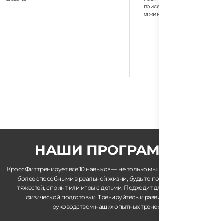
приседания, становая тяга, подтягивания,
отжимания, взятие на грудь и рывок.
НАШИ ПРОГРАММЫ
КроссФит тренирует все 10 навыков — не только мышцы. Это делает вас
более способными в реальной жизни, будь то походы, поднятие
тяжестей, спринт или игры с детьми. Подходит для всех уровней
физической подготовки. Тренируйтесь и развивайтесь под
руководством наших опытных тренеров.