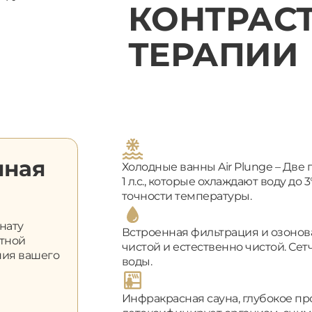
КОНТРАС
ТЕРАПИИ
яная
Холодные ванны Air Plunge – Дв
1 л.с., которые охлаждают воду до
точности температуры.
нату
Встроенная фильтрация и озонов
стной
чистой и естественно чистой. Се
ния вашего
воды.
Инфракрасная сауна, глубокое п