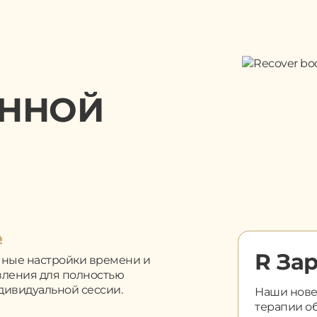
ННОЙ
R За
чные настройки времени и
вления для полностью
дивидуальной сессии.
Наши нове
терапии об