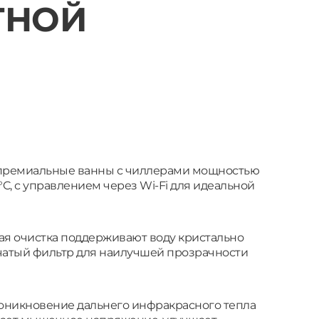
ТНОЙ
е премиальные ванны с чиллерами мощностью
 3°C, с управлением через Wi-Fi для идеальной
ая очистка поддерживают воду кристально
тчатый фильтр для наилучшей прозрачности
роникновение дальнего инфракрасного тепла