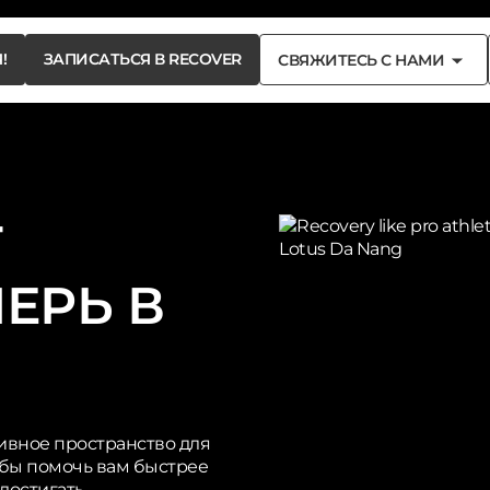
Button
Button
!
ЗАПИСАТЬСЯ В RECOVER
СВЯЖИТЕСЬ С НАМИ
Text
Text
Button
Button
!
ЗАПИСАТЬСЯ В RECOVER
СВЯЖИТЕСЬ С НАМИ
Text
Text
Т
ПЕРЬ В
зивное пространство для
тобы помочь вам быстрее
 достигать