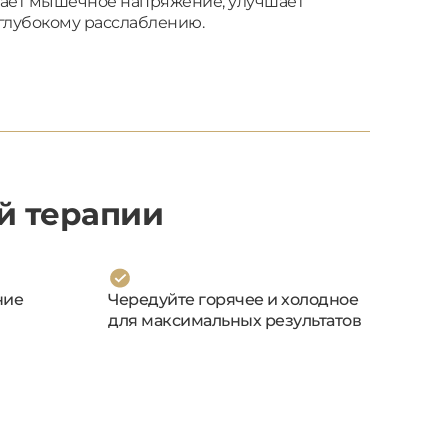
мает мышечное напряжение, улучшает
глубокому расслаблению.
й терапии
ние
Чередуйте горячее и холодное
для максимальных результатов