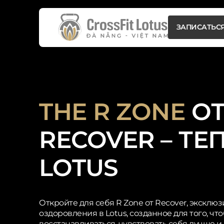
Button
ЗАПИСАТЬСЯ
Text
Button
ЗАПИСАТЬСЯ
Text
THE R ZONE
О
RECOVER – ТЕ
LOTUS
Откройте для себя R Zone от Recover, эксклю
оздоровления в Lotus, созданное для того, ч
восстанавливаться, чувствовать себя лучше и