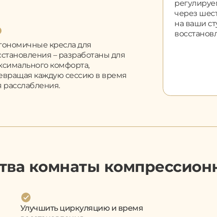
регулируе
через шес
на ваши ст
восстановл
гономичные кресла для
сстановления – разработаны для
ксимального комфорта,
евращая каждую сессию в время
я расслабления.
ва комнаты компрессион
Улучшить циркуляцию и время