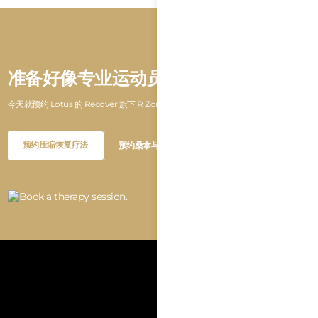
准备好像专业运动员一样恢复了吗？
今天就预约 Lotus 的 Recover 旗下 R Zone 体验。
Button
Button
预约压缩恢复疗法
预约桑拿与冰浴
Text
Text
Button
Button
预约压缩恢复疗法
预约桑拿与冰浴
Text
Text