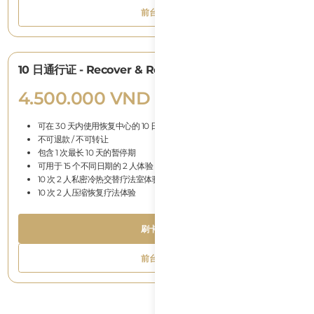
Text
B
前台支付
T
Button
前台支付
Text
10 日通行证 - Recover & Recharge（2 人）
4.500.000 VND
可在 30 天内使用恢复中心的 10 日通行证
不可退款 / 不可转让
包含 1 次最长 10 天的暂停期
可用于 15 个不同日期的 2 人体验
10 次 2 人私密冷热交替疗法室体验
10 次 2 人压缩恢复疗法体验
B
刷卡支付
T
Button
刷卡支付
Text
B
前台支付
T
Button
前台支付
Text