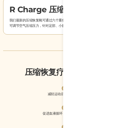
R Charge 压缩恢复靴
我们最新的压缩恢复靴可通过六个重叠气囊腔室，提供最高 240mmHg 的
可调节空气压缩压力，针对足部、小腿、膝盖和大腿进行全腿恢复。
压缩恢复疗法室的益处
减轻运动后的肌肉酸痛
促进血液循环，缩短恢复时间