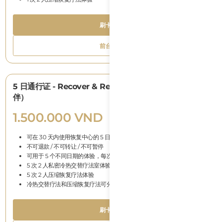
B
刷卡支付
T
Button
刷卡支付
Text
B
前台支付
T
Button
前台支付
Text
5 日通行证 - Recover & Recharge（可免费带一位伙
伴）
1.500.000 VND
可在 30 天内使用恢复中心的 5 日通行证
不可退款 / 不可转让 / 不可暂停
可用于 5 个不同日期的体验，每次可免费带一位伙伴。
5 次 2 人私密冷热交替疗法室体验
5 次 2 人压缩恢复疗法体验
冷热交替疗法和压缩恢复疗法可分开日期使用，更加灵活方便
B
刷卡支付
T
Button
刷卡支付