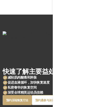
快速了解主要益处
减轻肌肉酸痛和肿胀
促进血液循环，加快恢复速度
私密奢华的恢复空间
深受全球精英运动员信赖
Button
Button
预约压缩恢复疗法
预约桑拿与冰浴
Text
Text
Button
Button
预约压缩恢复疗法
预约桑拿与冰浴