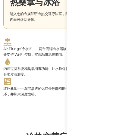
热桑拿与冰浴
进入您的专属私密冷热交替疗法室，配备桑拿和冷热交替恢复设备，旨在由
内而外焕活身体。
Air Plunge 冷水浴——两台高端冷水浴缸，配备 1HP 冷水机，可将水温降至 3°C，
并支持 Wi-Fi 控制，实现精准温度调节。
内置过滤系统和臭氧消毒功能，让水质保持清澈自然洁净。精细网状过滤器进一步提
升水质清澈度。
红外桑拿——深层渗透的远红外热能有助于身体排毒、缓解肌肉紧张、促进血液循
环，并带来深度放松。