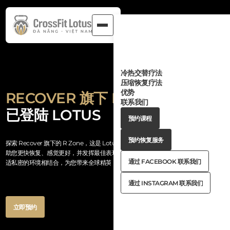
冷热交替疗法
压缩恢复疗法
优势
RECOVER 旗下 R ZONE
—— 现
联系我们
已登陆 LOTUS
Button
预约课程
Text
Button
预约课程
Text
Button
预约恢复服务
探索 Recover 旗下的 R Zone，这是 Lotus 专属打造的高端健康恢复空间，旨在帮
Text
Button
预约恢复服务
助您更快恢复、感觉更好，并发挥最佳表现。 这处高端设施将先进的恢复科技与舒
Text
But
通过 FACEBOOK 联系我们
适私密的环境相结合，为您带来全球精英运动员信赖的同级恢复工具。
Text
Button
通过 FACEBOOK 联系我们
Text
But
通过 INSTAGRAM 联系我们
Tex
Button
通过 INSTAGRAM 联系我们
Text
Button
立即预约
Text
Button
立即预约
Text