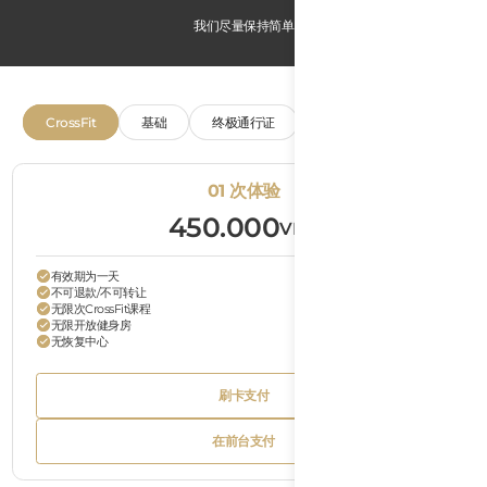
我们尽量保持简单
CrossFit
基础
终极通行证
恢复
儿童课程
01 次体验
450.000
VND
有效期为一天
不可退款/不可转让
无限次CrossFit课程
无限开放健身房
无恢复中心
Bu
刷卡支付
Tex
Button
刷卡支付
Text
Bu
在前台支付
Tex
Button
在前台支付
Text