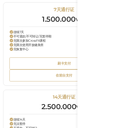
7天通行证
1.500.000
VND
连续7天
不可退款/不可转让/无暂停期
无限次参加CrossFit课程
无限次使用开放健身房
无恢复中心
Bu
刷卡支付
Tex
Button
刷卡支付
Text
Bu
在前台支付
Tex
Button
在前台支付
Text
14天通行证
2.500.000
VND
连续14天
无法暂停
不退款，不可转让