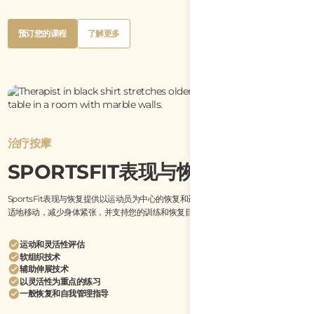
Button
Button
预订您的课程
了解更多
Text
Text
Button
Button
预订您的课程
了解更多
Text
Text
治疗按摩
SPORTSFIT表现与恢复
SportsFit表现与恢复提供以运动员为中心的恢复和运动支持课程，旨在帮助您更舒
适地移动，减少身体紧张，并支持您的训练和恢复目标。
运动和灵活性评估
软组织技术
辅助伸展技术
以灵活性为重点的练习
一般恢复和自我管理指导