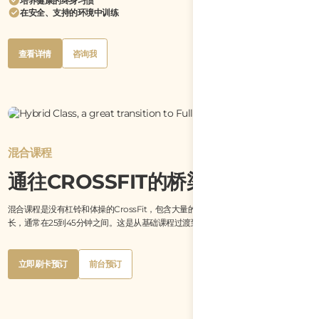
培养健康的终身习惯
在安全、支持的环境中训练
Button
Button
查看详情
咨询我
Text
Text
Button
Button
查看详情
咨询我
Text
Text
混合课程
通往CROSSFIT的桥梁
混合课程是没有杠铃和体操的CrossFit，包含大量的跑步和有氧运动。锻炼时间较
长，通常在25到45分钟之间。这是从基础课程过渡到完整CrossFit的绝佳选择。
Button
Button
立即刷卡预订
前台预订
Text
Text
Button
Button
立即刷卡预订
前台预订
Text
Text