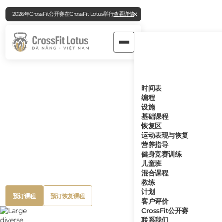
2026年CrossFit公开赛在CrossFit Lotus举行
查看详情
岘港最佳CROSSFIT健身房
时间表
适合所有水平的CrossFit
编程
设施
基础课程
恢复区
CrossFit Lotus是岘港的首选CrossFit目的地，提供由专业教
运动表现与恢复
练指导的结构化课程，适合所有健身水平。作为岘港的世界级
营养指导
健身房，我们为当地人和外籍人士提供支持性的社区、优质的
健身竞赛训练
设施和专业的恢复服务。
儿童班
混合课程
教练
计划
Button
Button
预订课程
预订恢复课程
客户评价
Text
Text
Button
Button
预订课程
预订恢复课程
CrossFit公开赛
Text
Text
联系我们