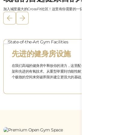
加入城里最大的CrossFit社区！这里有你需要的一切，让你努力训练并正确恢复。
您的CrossFit卓越之家
走进终极CrossFit体验：宽敞的动态训练区、设备齐全的健身房和恢复空
间，旨在让您保持最佳状态。通过桑拿或冰浴充电，并在Lotus Cafe补充
能量。淋浴和更衣室？我们为您准备了一切，每个细节都让您感到宾至如
归。