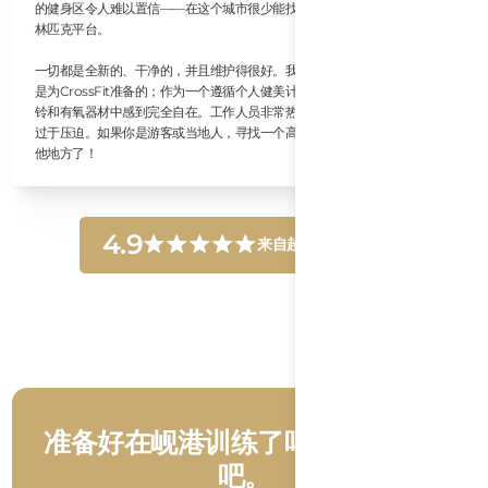
的健身区令人难以置信——在这个城市很少能找到这样高质量的力量架和奥
林匹克平台。
一切都是全新的、干净的，并且维护得很好。我特别喜欢这里的环境不仅仅
是为CrossFit准备的；作为一个遵循个人健美计划的人，我在他们广泛的哑
铃和有氧器材中感到完全自在。工作人员非常热情，社区氛围激励人心而不
过于压迫。如果你是游客或当地人，寻找一个高端的锻炼场所，不要再找其
他地方了！
4.9
来自超过250条评论
准备好在岘港训练了吗？体验一下
吧。