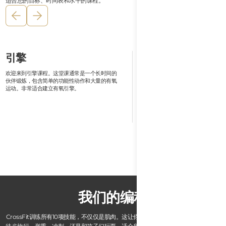
适合您的目标、时间表和水平的课程。
健身竞赛
试驾
无论您是在为下一场Hyrox比赛还是铁人三项系
由教练带领的课程，让您测试下一
列赛做准备，我们都提供支持您旅程的设备。加
无论是斯巴达、铁人三项还是Hyr
入我们的日常和每周锻炼，增强您的心肺功能和
人，教练将为您热身、准备并带您
力量，以便在下一次健身比赛中表现最佳。
比赛。记录您的分段时间，并讨论
以使您的计划健身比赛达到最佳状
我们的编程
CrossFit训练所有10项技能，不仅仅是肌肉。这让你在现实生活中更有能力，无论是