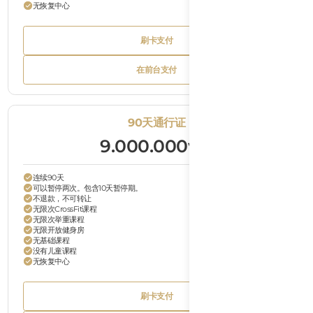
无恢复中心
Bu
刷卡支付
Tex
Button
刷卡支付
Text
Bu
在前台支付
Tex
Button
在前台支付
Text
90天通行证
9.000.000
VND
连续90天
可以暂停两次。包含10天暂停期。
不退款，不可转让
无限次CrossFit课程
无限次举重课程
无限开放健身房
无基础课程
没有儿童课程
无恢复中心
Bu
刷卡支付
Tex
Button
刷卡支付