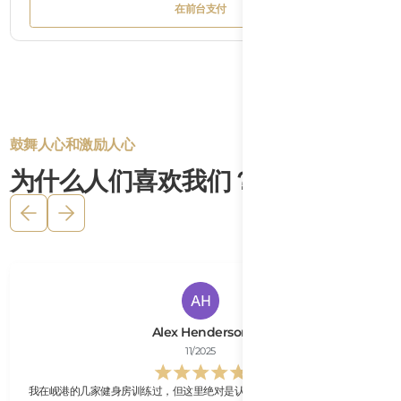
Text
Bu
在前台支付
Tex
Button
在前台支付
Text
鼓舞人心和激励人心
为什么人们喜欢我们？
Alex Henderson
11/2025
我在岘港的几家健身房训练过，但这里绝对是认真举重者的最佳场所。开放