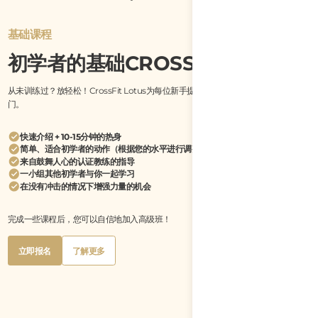
基础课程
初学者的基础CROSSFIT课程
从未训练过？放轻松！CrossFit Lotus为每位新手提供专门的基础课程，帮助他们入
门。
快速介绍 + 10-15分钟的热身
简单、适合初学者的动作（根据您的水平进行调整）
来自鼓舞人心的认证教练的指导
一小组其他初学者与你一起学习
在没有冲击的情况下增强力量的机会
完成一些课程后，您可以自信地加入高级班！
Button
Button
立即报名
了解更多
Text
Text
Button
Button
立即报名
了解更多
Text
Text