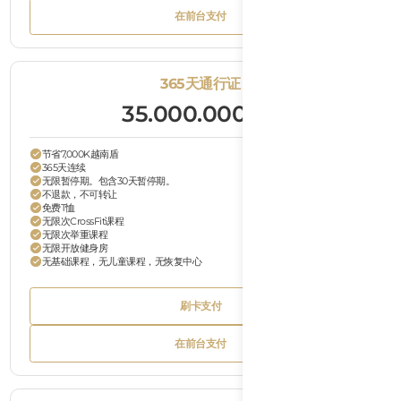
Text
Bu
在前台支付
Tex
Button
在前台支付
Text
365天通行证
35.000.000
VND
节省7,000K越南盾
365天连续
无限暂停期。包含30天暂停期。
不退款，不可转让
免费T恤
无限次CrossFit课程
无限次举重课程
无限开放健身房
无基础课程，无儿童课程，无恢复中心
Bu
刷卡支付
Tex
Button
刷卡支付
Text
Bu
在前台支付
Tex
Button
在前台支付
Text