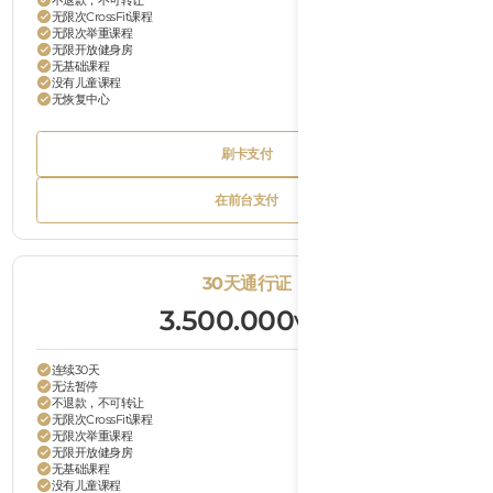
无限次CrossFit课程
无限次举重课程
无限开放健身房
无基础课程
没有儿童课程
无恢复中心
Bu
刷卡支付
Tex
Button
刷卡支付
Text
Bu
在前台支付
Tex
Button
在前台支付
Text
30天通行证
3.500.000
VND
连续30天
无法暂停
不退款，不可转让
无限次CrossFit课程
无限次举重课程
无限开放健身房
无基础课程
没有儿童课程