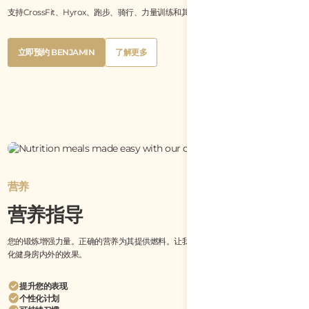
支持CrossFit、Hyrox、跑步、骑行、力量训练和其他运动的活跃个体。
Button
Button
立即预约 BENJAMIN
了解更多
Text
Text
Button
Button
立即预约 BENJAMIN
了解更多
Text
Text
营养
营养指导
您的锻炼增强力量。正确的营养为其提供燃料。让我们帮助您制定一个计划，以最大
化健身房内外的效果。
提升您的表现
个性化计划