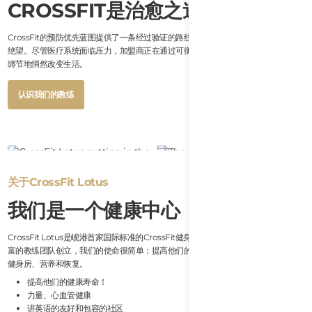
CROSSFIT是治愈之道
CrossFit的预防优先蓝图提供了一条经过验证的路线，帮助人们摆脱慢性疾病和健康
绝望。尽管医疗系统面临压力，加盟商正在通过可衡量的结果、持续的努力和无繁文
缛节地悄然改变生活。
Button
认识我们的教练
Text
Button
认识我们的教练
Text
关于CrossFit Lotus
我们是一个健康中心
CrossFit Lotus是岘港首家国际标准的CrossFit健身房。由一支全澳大利亚的经验丰
富的教练团队创立，我们的使命很简单：提高他们的健康寿命！力量、心血管健康、
健身房、营养和恢复。
提高他们的健康寿命！
力量、心血管健康
讲英语的友好和包容的社区