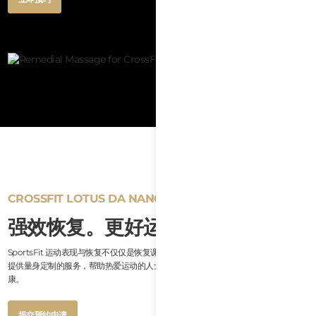
Text
Button
立即预约
Text
CROSSFIT LOTUS DA NANG 的恢复与动作支持
强效恢复。更好运动。
SportsFit 运动表现与恢复不仅仅是恢复课程，更专注于根据个人需求和训练强度，
提供量身定制的服务，帮助热爱运动的人士提升灵活性、促进恢复，并支持身体健
康。
Button
提交预约申请