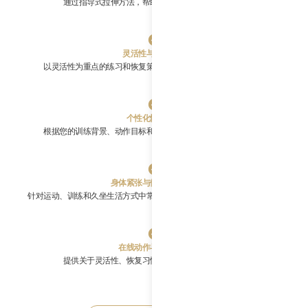
通过指导式拉伸方法，帮助提升灵活性和动作质量。
灵活性与恢复训练
以灵活性为重点的练习和恢复策略，支持积极活跃的生活方式。
个性化恢复课程
根据您的训练背景、动作目标和恢复偏好，量身定制恢复课程。
身体紧张与僵硬缓解支持
针对运动、训练和久坐生活方式中常见的过度使用部位，提供重点护理。
在线动作与恢复咨询
提供关于灵活性、恢复习惯和训练支持的一般指导。