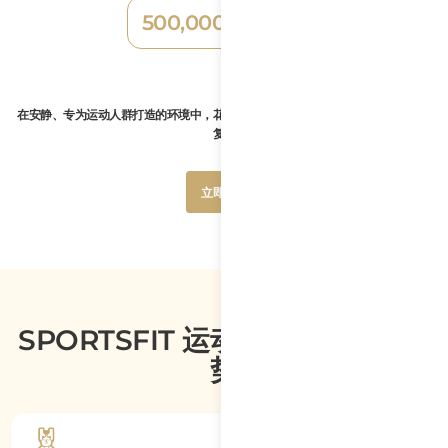
500,000
/ 小时
VND
在安静、专为运动人群打造的环境中，花时间调整状态、放松身心，并支持身体恢
复。
Button
立即预约
Text
Button
立即预约
Text
SPORTSFIT 运动表现与恢复的优
势