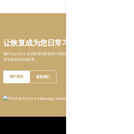
让恢复成为您日常习惯的一部分
预约 SportsFit 运动表现与恢复的个性化恢复课程，帮助提升灵活性、放松身心，
并支持训练后的恢复。
Book
Button
预约课程
联系我们
the
Text
Book
Button
预约课程
联系我们
session
the
Text
session