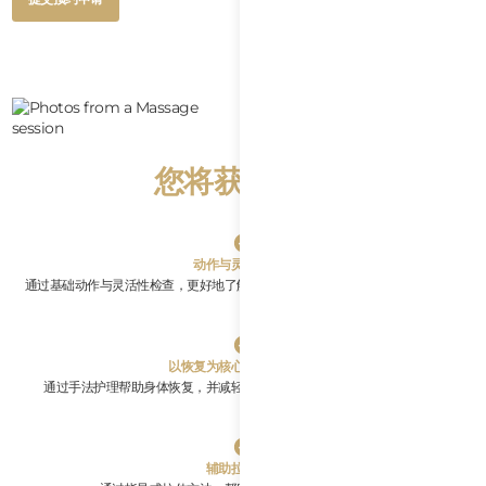
Text
Button
提交预约申请
Text
您将获得什么
动作与灵活性评估
通过基础动作与灵活性检查，更好地了解身体僵硬、受限或活动度下降的部位。
以恢复为核心的软组织护理
通过手法护理帮助身体恢复，并减轻因训练和日常活动造成的肌肉紧绷感
辅助拉伸技术