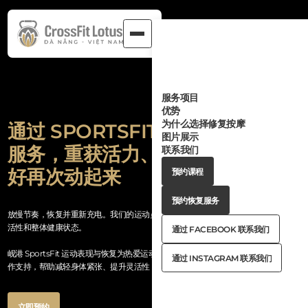
服务项目
优势
为什么选择修复按摩
通过 SPORTSFIT 运动表现与恢复
图片展示
服务，重获活力、焕新状态，准备
联系我们
Button
好再次动起来
预约课程
Text
Button
预约课程
Text
Button
预约恢复服务
Text
Button
预约恢复服务
放慢节奏，恢复并重新充电。我们的运动员导向恢复课程旨在支持身体活动能力、灵
Text
But
活性和整体健康状态。
通过 FACEBOOK 联系我们
Text
Button
通过 FACEBOOK 联系我们
Text
岘港 SportsFit 运动表现与恢复为热爱运动的人士提供以恢复为核心的身体护理和动
But
通过 INSTAGRAM 联系我们
作支持，帮助减轻身体紧张、提升灵活性，并支持训练后的恢复。
Tex
Button
通过 INSTAGRAM 联系我们
Text
Button
立即预约