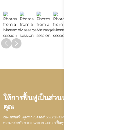
ให้การฟื้นฟูเป็นส่วนหนึ่งของกิจวัตรของ
คุณ
จองเซสชันฟื้นฟูเฉพาะบุคคลที่ SportsFit Performance & Recovery เพื่อช่วยดูแล
ความคล่องตัว การผ่อนคลาย และการฟื้นฟูหลังการฝึกซ้อม