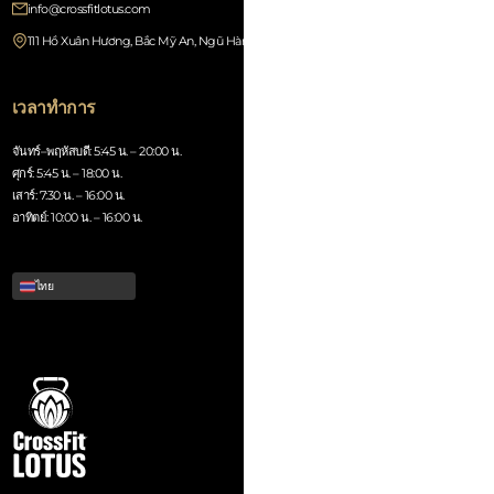
info@crossfitlotus.com
111 Hồ Xuân Hương, Bắc Mỹ An, Ngũ Hành Sơn, Đà Nẵng 550000, Vietnam
เวลาทำการ
จันทร์–พฤหัสบดี: 5:45 น. – 20:00 น.
ศุกร์: 5:45 น. – 18:00 น.
เสาร์: 7:30 น. – 16:00 น.
อาทิตย์: 10:00 น. – 16:00 น.
ไทย