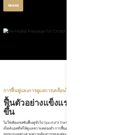
Button
จองเลย
Text
Button
จองเลย
Text
การฟื้นฟูและการดูแลการเคลื่อนไหวที่ CROSSFIT LOTUS ดานัง
ฟื้นตัวอย่างแข็งแรง เคลื่อนไหวได้ดี
ขึ้น
ไม่ใช่เพียงเซสชันฟื้นฟูทั่วไป SportsFit Performance & Recovery มุ่งช่วยผู้ที่มีไลฟ์
สไตล์แอคทีฟให้ดูแลความคล่องตัว การฟื้นตัว และสุขภาวะทางกาย ผ่านเซสชันที่
ออกแบบเฉพาะตามความต้องการของแต่ละบุคคลและรูปแบบการฝึกซ้อม