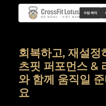
Button
수업 예약
Text
Button
수업 예약
Text
회복하고, 재설정
츠핏 퍼포먼스 &
와 함께 움직일 
요