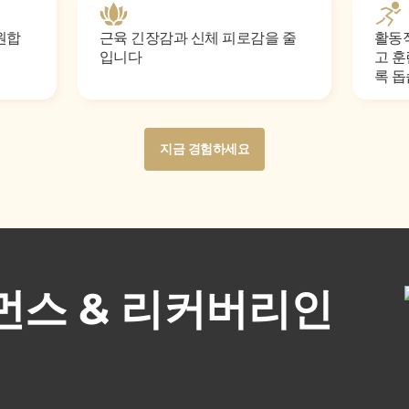
원합
근육 긴장감과 신체 피로감을 줄
활동
입니다
고 훈
록 
Button
지금 경험하세요
Text
Button
지금 경험하세요
Text
먼스 & 리커버리인