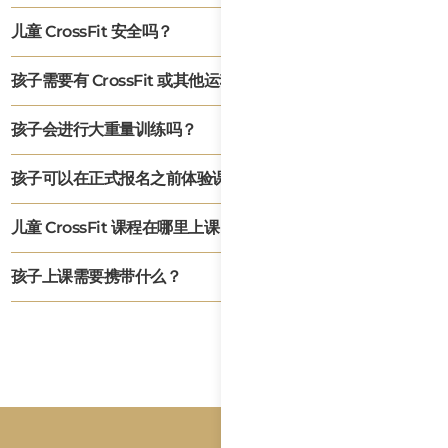
该课程专为 5 至 16 岁的儿童和青少年设计，并针对低龄儿童、青春期前儿童和青少
儿童 CrossFit 安全吗？
年设置不同的班级与活动。
课程由经验丰富的教练全程指导，训练动作会根据每个孩子的年龄、能力和经验进行
孩子需要有 CrossFit 或其他运动经验吗？
调整。课程注重规范动作、身体控制和循序渐进。
不需要。我们欢迎零基础学员。教练会调整每项活动，确保孩子能够以适合自己的难
孩子会进行大重量训练吗？
度参与训练。
儿童 CrossFit 首先注重动作质量、协调能力和身体控制。训练中使用的任何负重都
孩子可以在正式报名之前体验课程吗？
会根据孩子的年龄、能力和训练水平合理安排。
可以。家长可以联系 CrossFit Lotus 安排体验课，并确认最适合孩子的年龄组。
儿童 CrossFit 课程在哪里上课？
课程地点：CrossFit Lotus，越南岘港市五行山区胡春香路 111 号。
孩子上课需要携带什么？
孩子应穿着舒适的运动服和运动鞋，并携带水壶。如需准备其他物品，工作人员会提
前通知家长。