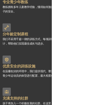
专业青少年教练
教练拥有多年儿童教学经验，懂得如何激励和引导孩子，并在每次训练中充分保障孩
子的安全。
分年龄定制课程
我们不采用千篇一律的训练方式。每项训练都会根据孩子的年龄和成长阶段精心设
计，帮助他们实现最佳成长与进步。
优质安全的训练设施
在温馨友好的环境中，我们提供现代、整洁且适合儿童使用的器材。所有器材均根据
青少年运动员的体型进行配置，最大程度保障安全与舒适。
充满支持的社群
孩子将加入一个积极友善的社群。在这里，每一项成就都会得到庆祝，每一份努力都