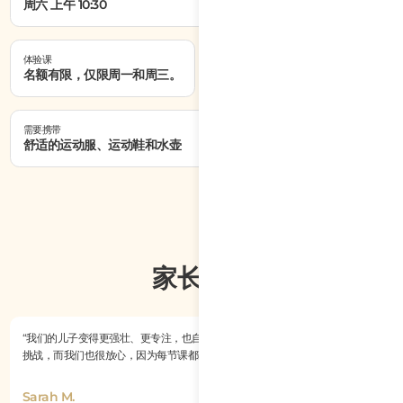
周六 上午 10:30
体验课
授课语言
名额有限，仅限周一和周三。
英语、越南语
需要携带
舒适的运动服、运动鞋和水壶
家长评价
“我们的儿子变得更强壮、更专注，也自信了许多。他非常喜欢课程中的游戏和
挑战，而我们也很放心，因为每节课都安全、有条理，并且适合他的年龄。”
Sarah M.