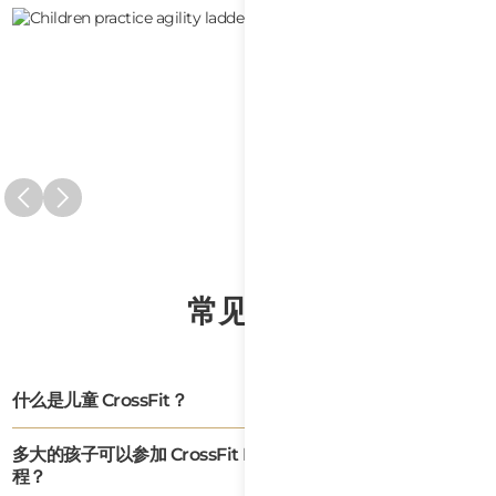
常见问题
什么是儿童 CrossFit？
儿童 CrossFit 是一项适合不同年龄段的训练课程，通过游戏、技能练习、简短训练
多大的孩子可以参加 CrossFit Lotus 的儿童 CrossFit 课
和集体活动，让孩子接触并学习功能性动作。
程？