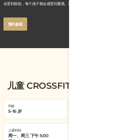
会受到鼓励，每个孩子都会感受到重视。没有批评，只有支持与激励。
Button
预约参观
Text
Button
预约参观
Text
儿童 CROSSFIT 课程时间与地点
年龄
课程时长
5–16 岁
1 小时
上课时间
周一、周三 下午 5:00