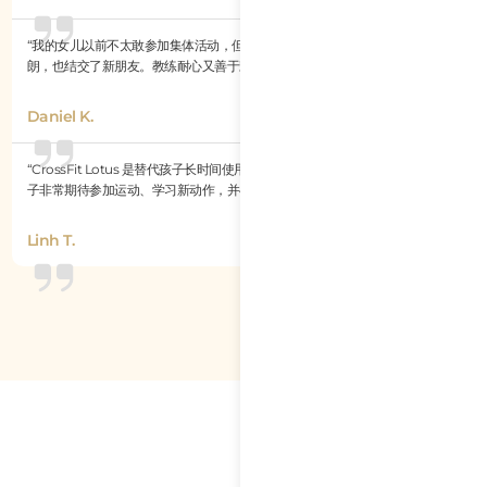
“我的女儿以前不太敢参加集体活动，但儿童 CrossFit 课程帮助她变得更加开
朗，也结交了新朋友。教练耐心又善于鼓励，让运动真正变得充满乐趣。”
Daniel K.
“CrossFit Lotus 是替代孩子长时间使用电子设备的绝佳选择。现在，我们的孩
子非常期待参加运动、学习新动作，并与其他孩子一起庆祝每一次进步。”
Linh T.