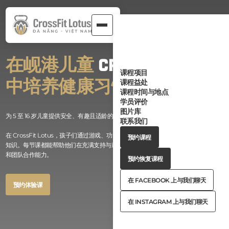
在岘港儿童
CrossFit
课程
课程项目
中培养健康习惯
课程益处
课程时间与地点
学员评价
图片库
为 5 至 16 岁儿童提供安全、有趣且适龄的 CrossFit 课程。
联系我们
Button
在 CrossFit Lotus，孩子们通过游戏、功能性动作和团体活动学习 CrossFit 的基础
预约课程
Text
知识。每节课都能帮助他们在充满支持与鼓励的环境中增强力量、协调能力、自信心
Button
预约课程
和团队合作能力。
Text
Button
预约恢复课程
Text
Button
预约恢复课程
Text
Bu
在 FACEBOOK 上与我们聊天
Button
预约体验课
Te
Button
在 FACEBOOK 上与我们聊天
Text
Button
预约体验课
Text
B
在 INSTAGRAM 上与我们聊天
Text
Te
Button
在 INSTAGRAM 上与我们聊天
Text