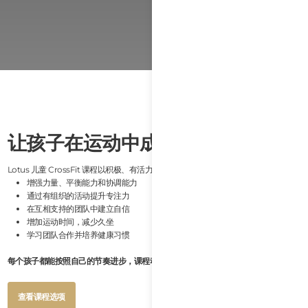
让孩子在运动中成长
Lotus 儿童 CrossFit 课程以积极、有活力的方式帮助孩子：
增强力量、平衡能力和协调能力
通过有组织的活动提升专注力
在互相支持的团队中建立自信
增加运动时间，减少久坐
学习团队合作并培养健康习惯
每个孩子都能按照自己的节奏进步，课程动作会根据其年龄和能力进行调整。
Button
查看课程选项
Text