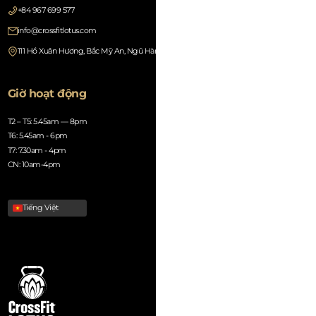
+84 967 699 577
info@crossfitlotus.com
111 Hồ Xuân Hương, Bắc Mỹ An, Ngũ Hành Sơn, Đà Nẵng 550000, Vietnam
Giờ hoạt động
T2 – T5: 5.45am — 8pm
T6: 5.45am - 6pm
T7: 7.30am - 4pm
CN: 10am-4pm
Tiếng Việt