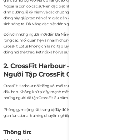
giải đấu nội bộ, workshop nâng cao kỹ năng và các buổi gặp mặt giao lưu.
Ngoài ra còn có các sự kiện đặc biệt như hoạt động thiện nguyện, workshop
dinh dưỡng, lễ kỷ niệm và các chương trình tri ân thành viên. Những hoạt
động này giúp tạo nên cảm giác gắn kết mà nhiều người nước ngoài đang
sinh sống tại Đà Nẵng đặc biệt đánh giá cao.
Đối với những người mới đến Đà Nẵng, đây là cơ hội tuyệt vời để kết bạn, mở
rộng các mối quan hệ và nhanh chóng hòa nhập với cộng đồng địa phương.
CrossFit Lotus không chỉ là nơi tập luyện mà còn là một trung tâm cộng
đồng nơi thể thao, kết nối xã hội và sự phát triển cá nhân cùng song hành.
2. CrossFit Harbour – Tốt Nhất Cho
Người Tập CrossFit Chuyên Nghiệp
CrossFit Harbour nổi tiếng với môi trường tập luyện thiên về hiệu suất và thi
đấu hơn. Không khí tại đây mạnh mẽ và nghiêm túc hơn, rất phù hợp với
những người đã tập CrossFit lâu năm.
Phòng gym rộng rãi, trang bị đầy đủ khu Olympic lifting, pull-up rig và không
gian functional training chuyên nghiệp.
Thông tin: