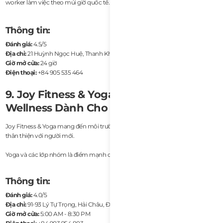
worker làm việc theo múi giờ quốc tế.
Thông tin:
Đánh giá:
4.5/5
Địa chỉ:
21 Huỳnh Ngọc Huệ, Thanh Khê, Đà Nẵng
Giờ mở cửa:
24 giờ
Điện thoại:
+84 905 535 464
9. Joy Fitness & Yoga – Không Gian
Wellness Dành Cho Nữ
Joy Fitness & Yoga mang đến môi trường tập luyện nhẹ nhàng, thư giãn và
thân thiện với người mới.
Yoga và các lớp nhóm là điểm mạnh chính của phòng gym này.
Thông tin:
Đánh giá:
4.0/5
Địa chỉ:
91-93 Lý Tự Trọng, Hải Châu, Đà Nẵng
Giờ mở cửa:
5:00 AM - 8:30 PM