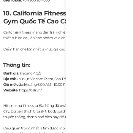
Điện thoại:
+84 903 954 803
10. California Fitness Đà Nẵng – Phòng
Gym Quốc Tế Cao Cấp
California Fitness mang đến trải nghiệm gym quốc tế quen thuộc với trang
thiết bị hiện đại, lớp học nhóm và dịch vụ PT chuyên nghiệp.
Điểm hạn chế lớn nhất là mức giá cao hơn đáng kể so với gym địa phương.
Thông tin:
Đánh giá:
khoảng 4.5/5
Địa chỉ:
khu vực Vincom Plaza, Sơn Trà, Đà Nẵng
Giờ mở cửa:
khoảng 6:00 AM - 10:00 PM
Website:
https://cali.vn/
Hệ sinh thái fitness tại Đà Nẵng đã phát triển rất mạnh trong những năm gần
đây. Dù bạn thích CrossFit, bodybuilding, wellness hay gym thương mại
truyền thống, thành phố hiện nay đều có nhiều lựa chọn phù hợp.
Điều quan trọng nhất là tìm được môi trường giúp bạn duy trì sự ổn định, kết