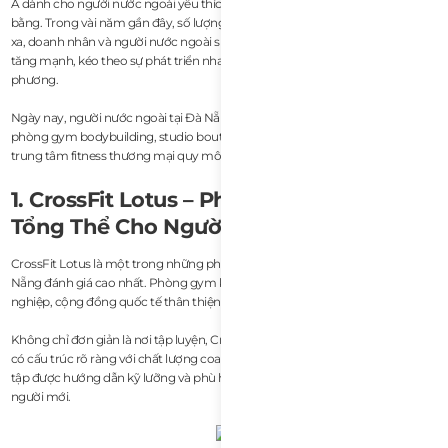
Á dành cho người nước ngoài yêu thích thể hình, sức khỏe và lối sống cân
bằng. Trong vài năm gần đây, số lượng digital nomad, nhân viên làm việc từ
xa, doanh nhân và người nước ngoài sinh sống lâu dài tại khu vực Mỹ Khê
tăng mạnh, kéo theo sự phát triển nhanh chóng của ngành fitness địa
phương.
Ngày nay, người nước ngoài tại Đà Nẵng có thể lựa chọn từ CrossFit box,
phòng gym bodybuilding, studio boutique fitness, yoga wellness cho đến các
trung tâm fitness thương mại quy mô lớn.
1. CrossFit Lotus – Phòng Gym Tốt Nhất
Tổng Thể Cho Người Nước Ngoài
CrossFit Lotus là một trong những phòng gym được cộng đồng expat tại Đà
Nẵng đánh giá cao nhất. Phòng gym kết hợp giữa huấn luyện chuyên
nghiệp, cộng đồng quốc tế thân thiện và vị trí thuận tiện gần khu vực biển.
Không chỉ đơn giản là nơi tập luyện, CrossFit Lotus xây dựng môi trường tập
có cấu trúc rõ ràng với chất lượng coaching được ưu tiên hàng đầu. Các bài
tập được hướng dẫn kỹ lưỡng và phù hợp với nhiều cấp độ khác nhau, kể cả
người mới.