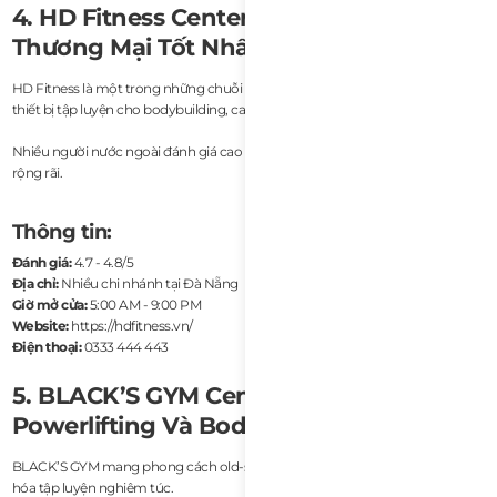
4. HD Fitness Center – Phòng Gym
Thương Mại Tốt Nhất
HD Fitness là một trong những chuỗi gym lớn nhất tại Đà Nẵng với đa dạng
thiết bị tập luyện cho bodybuilding, cardio và functional training.
Nhiều người nước ngoài đánh giá cao mức giá hợp lý cùng cơ sở vật chất
rộng rãi.
Thông tin:
Đánh giá:
4.7 - 4.8/5
Địa chỉ:
Nhiều chi nhánh tại Đà Nẵng
Giờ mở cửa:
5:00 AM - 9:00 PM
Website:
https://hdfitness.vn/
Điện thoại:
0333 444 443
5. BLACK’S GYM Center – Tốt Nhất Cho
Powerlifting Và Bodybuilding
BLACK’S GYM mang phong cách old-school với âm nhạc lớn, tạ nặng và văn
hóa tập luyện nghiêm túc.