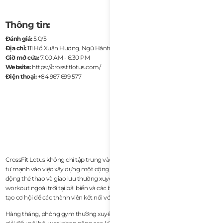
Thông tin:
Đánh giá:
5.0/5
Địa chỉ:
111 Hồ Xuân Hương, Ngũ Hành Sơn, Đà Nẵng
Giờ mở cửa:
7:00 AM - 6:30 PM
Website:
https://crossfitlotus.com/
Điện thoại:
+84 967 699 577
CrossFit Lotus không chỉ tập trung vào việc tập luyện hàng ngày mà còn đầu
tư mạnh vào việc xây dựng một cộng đồng gắn kết thông qua các hoạt
động thể thao và giao lưu thường xuyên. Các buổi cà phê sau giờ tập,
workout ngoài trời tại bãi biển và các buổi tập đồng đội được tổ chức định kỳ,
tạo cơ hội để các thành viên kết nối với nhau ngoài phòng tập.
Hàng tháng, phòng gym thường xuyên tổ chức các thử thách cộng đồng,