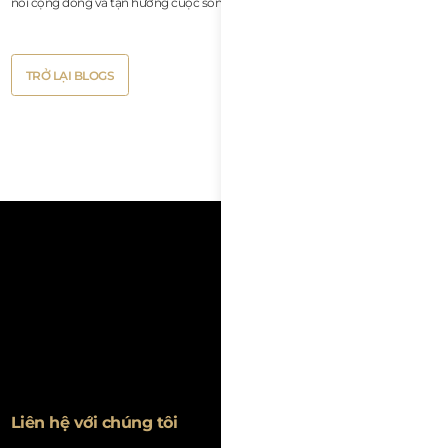
nối cộng đồng và tận hưởng cuộc sống tại Đà Nẵng.
Button
TRỞ LẠI BLOGS
Text
Button
TRỞ LẠI BLOGS
Text
Liên hệ với chúng tôi