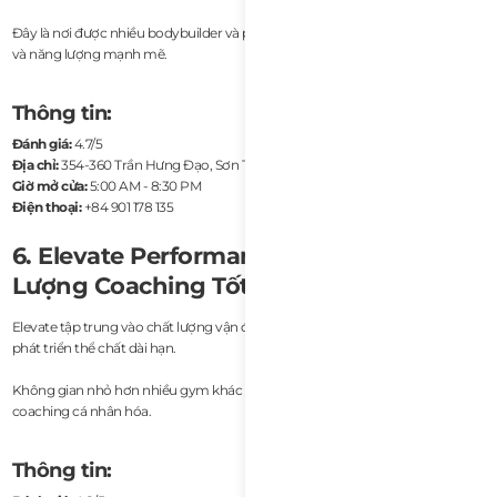
Đây là nơi được nhiều bodybuilder và powerlifter yêu thích vì tính chân thực
và năng lượng mạnh mẽ.
Thông tin:
Đánh giá:
4.7/5
Địa chỉ:
354-360 Trần Hưng Đạo, Sơn Trà, Đà Nẵng
Giờ mở cửa:
5:00 AM - 8:30 PM
Điện thoại:
+84 901 178 135
6. Elevate Performance & Fitness – Chất
Lượng Coaching Tốt Nhất
Elevate tập trung vào chất lượng vận động, phòng tránh chấn thương và
phát triển thể chất dài hạn.
Không gian nhỏ hơn nhiều gym khác nhưng được đánh giá cao nhờ
coaching cá nhân hóa.
Thông tin: