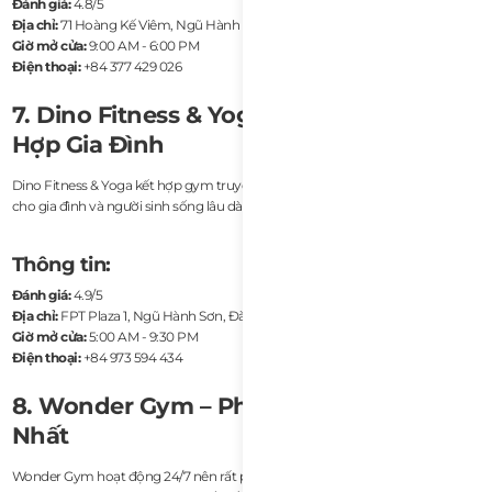
Đánh giá:
4.8/5
Địa chỉ:
71 Hoàng Kế Viêm, Ngũ Hành Sơn, Đà Nẵng
Giờ mở cửa:
9:00 AM - 6:00 PM
Điện thoại:
+84 377 429 026
7. Dino Fitness & Yoga – Phòng Gym Phù
Hợp Gia Đình
Dino Fitness & Yoga kết hợp gym truyền thống với yoga và wellness, phù hợp
cho gia đình và người sinh sống lâu dài tại khu vực FPT City.
Thông tin:
Đánh giá:
4.9/5
Địa chỉ:
FPT Plaza 1, Ngũ Hành Sơn, Đà Nẵng
Giờ mở cửa:
5:00 AM - 9:30 PM
Điện thoại:
+84 973 594 434
8. Wonder Gym – Phòng Gym 24 Giờ Tốt
Nhất
Wonder Gym hoạt động 24/7 nên rất phù hợp với freelancer và remote