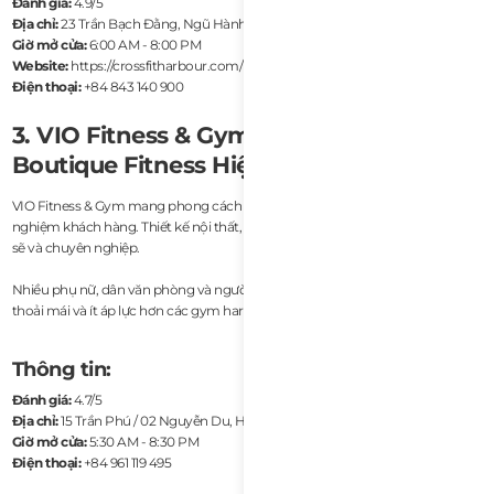
Đánh giá:
4.9/5
Địa chỉ:
23 Trần Bạch Đằng, Ngũ Hành Sơn, Đà Nẵng
Giờ mở cửa:
6:00 AM - 8:00 PM
Website:
https://crossfitharbour.com/
Điện thoại:
+84 843 140 900
3. VIO Fitness & Gym – Trải Nghiệm
Boutique Fitness Hiện Đại
VIO Fitness & Gym mang phong cách hiện đại, cao cấp và tập trung vào trải
nghiệm khách hàng. Thiết kế nội thất, ánh sáng và bố cục tạo cảm giác sạch
sẽ và chuyên nghiệp.
Nhiều phụ nữ, dân văn phòng và người tập casual lựa chọn VIO vì môi trường
thoải mái và ít áp lực hơn các gym hardcore.
Thông tin:
Đánh giá:
4.7/5
Địa chỉ:
15 Trần Phú / 02 Nguyễn Du, Hải Châu, Đà Nẵng
Giờ mở cửa:
5:30 AM - 8:30 PM
Điện thoại:
+84 961 119 495