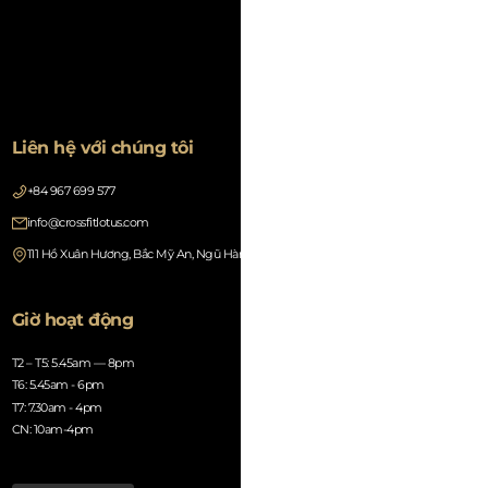
Liên hệ với chúng tôi
+84 967 699 577
info@crossfitlotus.com
111 Hồ Xuân Hương, Bắc Mỹ An, Ngũ Hành Sơn, Đà Nẵng 550000, Vietnam
Giờ hoạt động
T2 – T5: 5.45am — 8pm
T6: 5.45am - 6pm
T7: 7.30am - 4pm
CN: 10am-4pm