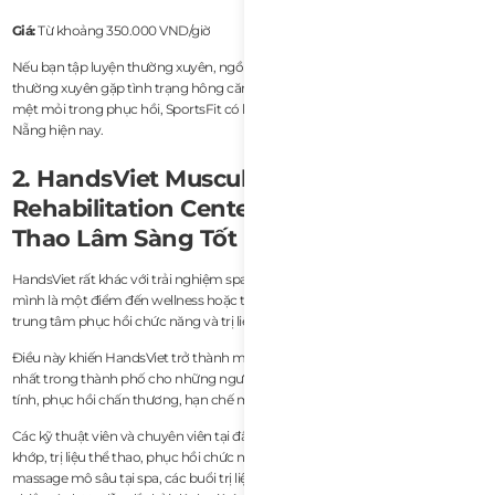
Giá:
Từ khoảng 350.000 VND/giờ
Nếu bạn tập luyện thường xuyên, ngồi làm việc nhiều giờ tại bàn, hoặc
thường xuyên gặp tình trạng hông căng, căng vùng lưng dưới, vai cứng hoặc
mệt mỏi trong phục hồi, SportsFit có lẽ là lựa chọn tổng thể mạnh nhất ở Đà
Nẵng hiện nay.
2. HandsViet Musculoskeletal &
Rehabilitation Center - Liệu Pháp Thể
Thao Lâm Sàng Tốt Nhất
HandsViet rất khác với trải nghiệm spa trung bình ở Đà Nẵng. Thay vì định vị
mình là một điểm đến wellness hoặc thư giãn, nơi này hoạt động giống một
trung tâm phục hồi chức năng và trị liệu thể thao hơn.
Điều này khiến HandsViet trở thành một trong những lựa chọn đáng tin cậy
nhất trong thành phố cho những người đang gặp các vấn đề cơ bắp mãn
tính, phục hồi chấn thương, hạn chế mobility hoặc rối loạn tư thế.
Các kỹ thuật viên và chuyên viên tại đây tập trung nhiều vào điều trị cơ xương
khớp, trị liệu thể thao, phục hồi chức năng và bodywork chỉnh sửa. So với
massage mô sâu tại spa, các buổi trị liệu ở đây có cảm giác lâm sàng hơn