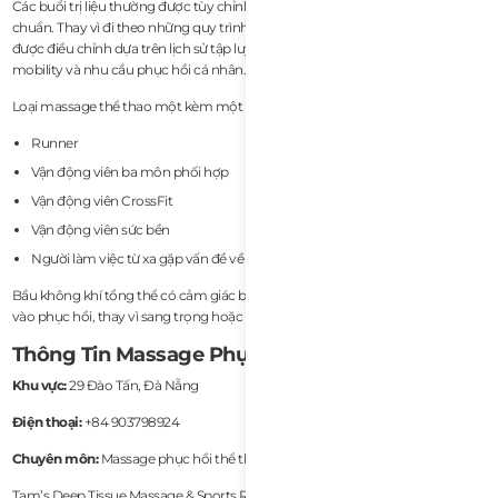
Các buổi trị liệu thường được tùy chỉnh nhiều hơn so với liệu trình spa tiêu
chuẩn. Thay vì đi theo những quy trình massage chung chung, vùng trị liệu
được điều chỉnh dựa trên lịch sử tập luyện, mô hình đau nhức, hạn chế
mobility và nhu cầu phục hồi cá nhân.
Loại massage thể thao một kèm một này đặc biệt phù hợp với:
Runner
Vận động viên ba môn phối hợp
Vận động viên CrossFit
Vận động viên sức bền
Người làm việc từ xa gặp vấn đề về tư thế
Bầu không khí tổng thể có cảm giác bình tĩnh, chuyên nghiệp và tập trung
vào phục hồi, thay vì sang trọng hoặc hướng đến khách du lịch.
Thông Tin Massage Phục Hồi
Khu vực:
29 Đào Tấn, Đà Nẵng
Điện thoại:
+84 903798924
Chuyên môn:
Massage phục hồi thể thao
Tam’s Deep Tissue Massage & Sports Rehab Da Nang là một trong những lựa