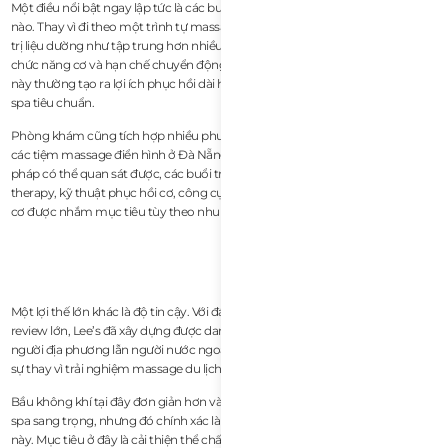
Một điều nổi bật ngay lập tức là các buổi trị liệu có cảm giác cụ thể đến mức
nào. Thay vì đi theo một trình tự massage toàn thân chung chung, các buổi
trị liệu dường như tập trung hơn nhiều vào việc xác định nguồn căng, rối loạn
chức năng cơ và hạn chế chuyển động. Đối với những người năng động, điều
này thường tạo ra lợi ích phục hồi dài hạn tốt hơn nhiều so với các liệu pháp
spa tiêu chuẩn.
Phòng khám cũng tích hợp nhiều phương pháp phục hồi hiện đại hơn so với
các tiệm massage điển hình ở Đà Nẵng. Dựa trên các đánh giá và những liệu
pháp có thể quan sát được, các buổi trị liệu có thể bao gồm trigger point
therapy, kỹ thuật phục hồi cơ, công cụ hỗ trợ phục hồi, giác hơi và tác động
cơ được nhắm mục tiêu tùy theo nhu cầu của khách hàng.
Một lợi thế lớn khác là độ tin cậy. Với đánh giá mạnh 5.0 sao và số lượng
review lớn, Lee’s đã xây dựng được danh tiếng rất tốt trong cả cộng đồng
người địa phương lẫn người nước ngoài đang tìm kiếm phục hồi cơ bắp thực
sự thay vì trải nghiệm massage du lịch.
Bầu không khí tại đây đơn giản hơn và tập trung vào trị liệu hơn so với các
spa sang trọng, nhưng đó chính xác là lý do nhiều vận động viên thích nơi
này. Mục tiêu ở đây là cải thiện thể chất và giảm đau, không phải thư giãn