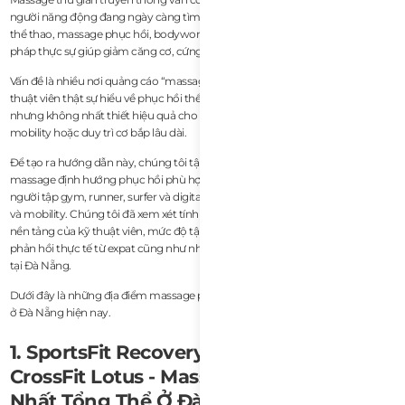
người năng động đang ngày càng tìm kiếm một điều cụ thể hơn: massage
thể thao, massage phục hồi, bodywork tập trung vào mobility, và các liệu
pháp thực sự giúp giảm căng cơ, cứng cơ, đau nhức và hạn chế vận động.
Vấn đề là nhiều nơi quảng cáo “massage mô sâu” nhưng lại không có các kỹ
thuật viên thật sự hiểu về phục hồi thể thao. Một số spa rất tốt cho thư giãn
nhưng không nhất thiết hiệu quả cho phục hồi sau tập luyện, cải thiện
mobility hoặc duy trì cơ bắp lâu dài.
Để tạo ra hướng dẫn này, chúng tôi tập trung cụ thể vào các dịch vụ
massage định hướng phục hồi phù hợp với vận động viên, expat năng động,
người tập gym, runner, surfer và digital nomad đang gặp các vấn đề về tư thế
và mobility. Chúng tôi đã xem xét tính ổn định của dịch vụ, chất lượng trị liệu,
nền tảng của kỹ thuật viên, mức độ tập trung vào phục hồi, độ sạch sẽ và
phản hồi thực tế từ expat cũng như những du khách năng động đang sống
tại Đà Nẵng.
Dưới đây là những địa điểm massage phục hồi và massage thể thao tốt nhất
ở Đà Nẵng hiện nay.
1. SportsFit Recovery Massage tại
CrossFit Lotus - Massage Phục Hồi Tốt
Nhất Tổng Thể Ở Đà Nẵng