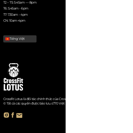
T2 – T5: 5.45am — 8pm
T6: 5.45am - 6pm
T7: 7.30am - 4pm
CN: 10am-4pm
Tiếng Việt
Crossfit Lotus là đối tác chính thức của Crossfit.
© Tất cả các quyền được bảo lưu. s770 Việt Nam