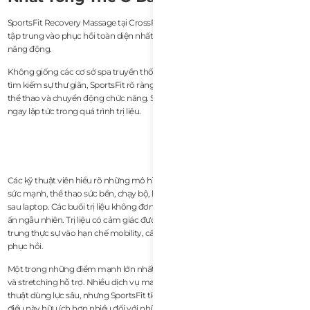
SportsFit Recovery Massage tại CrossFit Lotus hiện là trải nghiệm massage
tập trung vào phục hồi toàn diện nhất ở Đà Nẵng dành cho những người
năng động.
Không giống các cơ sở spa truyền thống chủ yếu hướng đến khách du lịch
tìm kiếm sự thư giãn, SportsFit rõ ràng được thiết kế xoay quanh phục hồi
thể thao và chuyển động chức năng. Sự khác biệt đó trở nên rõ ràng gần như
ngay lập tức trong quá trình trị liệu.
Các kỹ thuật viên hiểu rõ những mô hình áp lực cơ thể đến từ CrossFit, tập
sức mạnh, thể thao sức bền, chạy bộ, lướt sóng và nhiều giờ làm việc từ xa
sau laptop. Các buổi trị liệu không đơn giản chỉ là “massage toàn thân” với lực
ấn ngẫu nhiên. Trị liệu có cảm giác được cấu trúc và có chủ đích, với sự tập
trung thực sự vào hạn chế mobility, căng cơ, mất cân bằng tư thế và nhu cầu
phục hồi.
Một trong những điểm mạnh lớn nhất là sự kết hợp giữa công việc phục hồi
và stretching hỗ trợ. Nhiều dịch vụ massage ở Đà Nẵng dừng lại ở các kỹ
thuật dùng lực sâu, nhưng SportsFit tích hợp trị liệu định hướng mobility,
điều này hữu ích hơn nhiều đối với những người tập luyện đều đặn.