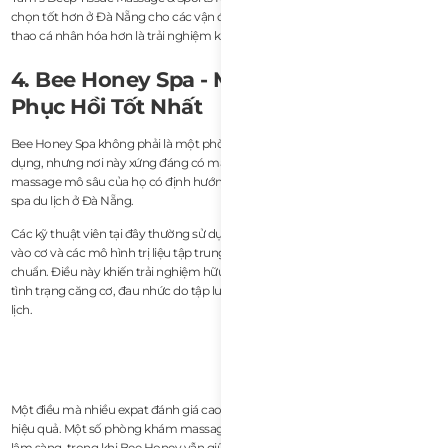
chọn tốt hơn ở Đà Nẵng cho các vận động viên thích trị liệu massage thể
thao cá nhân hóa hơn là trải nghiệm kiểu spa.
4. Bee Honey Spa - Massage Mô Sâu
Phục Hồi Tốt Nhất
Bee Honey Spa không phải là một phòng khám phục hồi thể thao chuyên
dụng, nhưng nơi này xứng đáng có mặt trong danh sách vì các liệu pháp
massage mô sâu của họ có định hướng phục hồi hơn đáng kể so với nhiều
spa du lịch ở Đà Nẵng.
Các kỹ thuật viên tại đây thường sử dụng lực chậm hơn, tác động sâu hơn
vào cơ và các mô hình trị liệu tập trung hơn so với massage thư giãn tiêu
chuẩn. Điều này khiến trải nghiệm hữu ích hơn cho những người đang gặp
tình trạng căng cơ, đau nhức do tập luyện hoặc cứng cơ liên quan đến du
lịch.
Một điều mà nhiều expat đánh giá cao là sự cân bằng giữa sự thoải mái và
hiệu quả. Một số phòng khám massage thể thao có thể tạo cảm giác quá
lâm sàng, trong khi Bee Honey vẫn giữ được bầu không khí spa thư giãn hơn