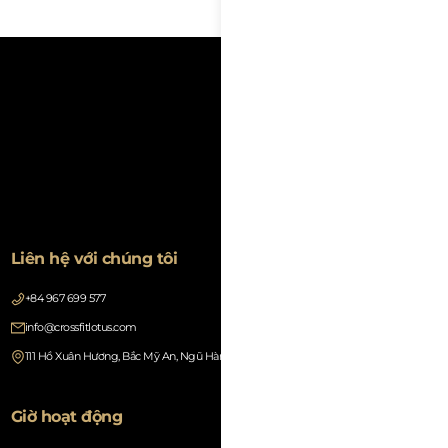
Liên hệ với chúng tôi
+84 967 699 577
info@crossfitlotus.com
111 Hồ Xuân Hương, Bắc Mỹ An, Ngũ Hành Sơn, Đà Nẵng 550000, Vietnam
Giờ hoạt động