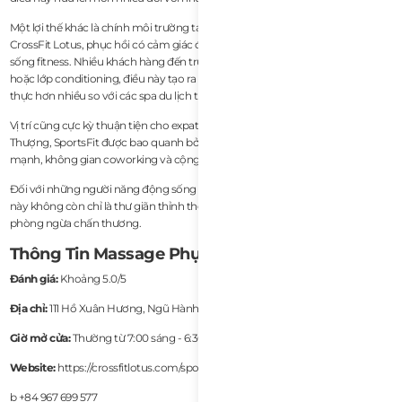
Một lợi thế khác là chính môi trường tại đây. Vì dịch vụ hoạt động bên trong
CrossFit Lotus, phục hồi có cảm giác được tích hợp tự nhiên vào văn hóa lối
sống fitness. Nhiều khách hàng đến trực tiếp sau các buổi tập, buổi mobility
hoặc lớp conditioning, điều này tạo ra một bầu không khí phục hồi chân
thực hơn nhiều so với các spa du lịch tiêu chuẩn.
Vị trí cũng cực kỳ thuận tiện cho expat. Nằm gần bãi biển Mỹ Khê và khu An
Thượng, SportsFit được bao quanh bởi các phòng gym, quán cà phê lành
mạnh, không gian coworking và cộng đồng expat trung tâm.
Đối với những người năng động sống lâu dài ở Đà Nẵng, loại dịch vụ phục hồi
này không còn chỉ là thư giãn thỉnh thoảng, mà là hiệu suất bền vững và
phòng ngừa chấn thương.
Thông Tin Massage Phục Hồi
Đánh giá:
Khoảng 5.0/5
Địa chỉ:
111 Hồ Xuân Hương, Ngũ Hành Sơn, Đà Nẵng
Giờ mở cửa:
Thường từ 7:00 sáng - 6:30 tối
Website:
https://crossfitlotus.com/sportsfit-remedial-massage
b +84 967 699 577