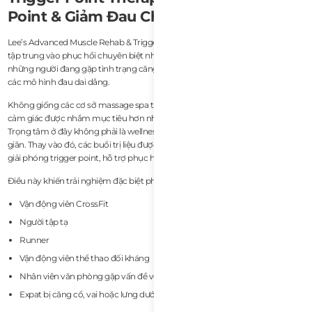
Point & Giảm Đau Chuyên Biệt Tốt Nhất
Lee’s Advanced Muscle Rehab & Trigger Point Therapy có lẽ là lựa chọn trị liệu
tập trung vào phục hồi chuyên biệt nhất trong danh sách này dành cho
những người đang gặp tình trạng căng cơ mãn tính, hạn chế mobility hoặc
các mô hình đau dai dẳng.
Không giống các cơ sở massage spa truyền thống, cách tiếp cận của Lee có
cảm giác được nhắm mục tiêu hơn nhiều và định hướng trị liệu rõ ràng hơn.
Trọng tâm ở đây không phải là wellness sang trọng hay bầu không khí thư
giãn. Thay vào đó, các buổi trị liệu được thiết kế xoay quanh phục hồi cơ bắp,
giải phóng trigger point, hỗ trợ phục hồi và quản lý đau.
Điều này khiến trải nghiệm đặc biệt phù hợp với:
Vận động viên CrossFit
Người tập tạ
Runner
Vận động viên thể thao đối kháng
Nhân viên văn phòng gặp vấn đề về tư thế
Expat bị căng cổ, vai hoặc lưng dưới mãn tính