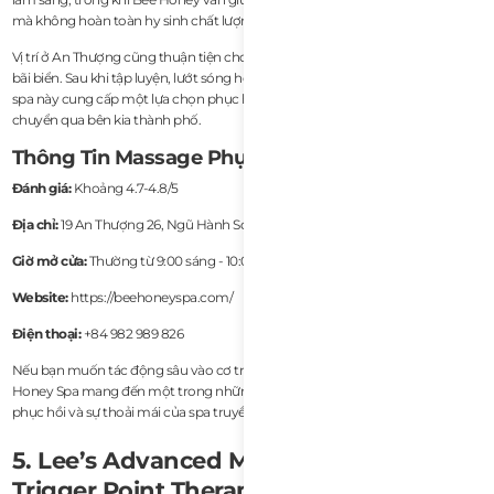
mà không hoàn toàn hy sinh chất lượng phục hồi.
Vị trí ở An Thượng cũng thuận tiện cho người nước ngoài sống gần khu vực
bãi biển. Sau khi tập luyện, lướt sóng hoặc làm việc nhiều giờ tại coworking,
spa này cung cấp một lựa chọn phục hồi thực tế mà không cần phải di
chuyển qua bên kia thành phố.
Thông Tin Massage Phục Hồi
Đánh giá:
Khoảng 4.7-4.8/5
Địa chỉ:
19 An Thượng 26, Ngũ Hành Sơn, Đà Nẵng
Giờ mở cửa:
Thường từ 9:00 sáng - 10:00 tối
Website:
https://beehoneyspa.com/
Điện thoại:
+84 982 989 826
Nếu bạn muốn tác động sâu vào cơ trong một môi trường thư giãn hơn, Bee
Honey Spa mang đến một trong những sự cân bằng tốt hơn giữa trị liệu
phục hồi và sự thoải mái của spa truyền thống.
5. Lee’s Advanced Muscle Rehab &
Trigger Point Therapy - Trị Liệu Trigger