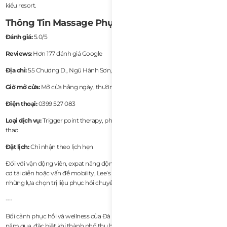
kiểu resort.
Thông Tin Massage Phục Hồi
Đánh giá:
5.0/5
Reviews:
Hơn 177 đánh giá Google
Địa chỉ:
55 Chương D., Ngũ Hành Sơn, Đà Nẵng 550000
Giờ mở cửa:
Mở cửa hằng ngày, thường đến 10:00 tối
Điện thoại:
0399 527 083
Loại dịch vụ:
Trigger point therapy, phục hồi cơ, quản lý đau, phục hồi thể
thao
Đặt lịch:
Chỉ nhận theo lịch hẹn
Đối với vận động viên, expat năng động và bất kỳ ai đang gặp tình trạng căng
cơ tái diễn hoặc vấn đề mobility, Lee’s Advanced Muscle Rehab là một trong
những lựa chọn trị liệu phục hồi chuyên biệt nhất hiện đang có ở Đà Nẵng.
---
Bối cảnh phục hồi và wellness của Đà Nẵng đã cải thiện mạnh mẽ trong vài
năm qua, đặc biệt khi thành phố thu hút ngày càng nhiều expat năng động,