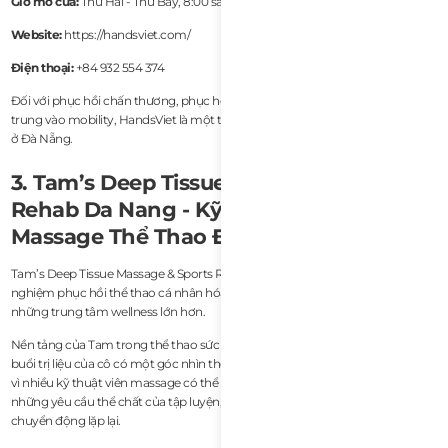
Giờ mở cửa:
Thứ Hai - Thứ Bảy, 8:00 sáng - 8:00 tối
Website:
https://handsviet.com/
Điện thoại:
+84 932 554 374
Đối với phục hồi chấn thương, phục hồi chức năng thể thao hoặc trị liệu tập
trung vào mobility, HandsViet là một trong những lựa chọn chuyên biệt nhất
ở Đà Nẵng.
3. Tam’s Deep Tissue Massage & Sports
Rehab Da Nang - Kỹ Thuật Viên
Massage Thể Thao Độc Lập Tốt Nhất
Tam’s Deep Tissue Massage & Sports Rehab Da Nang mang đến một trải
nghiệm phục hồi thể thao cá nhân hóa hơn so với các spa thương mại hoặc
những trung tâm wellness lớn hơn.
Nền tảng của Tam trong thể thao sức bền và massage phục hồi giúp các
buổi trị liệu của cô có một góc nhìn thể thao rõ rệt hơn. Điều này quan trọng
vì nhiều kỹ thuật viên massage có thể tạo lực ấn, nhưng ít người thật sự hiểu
những yêu cầu thể chất của tập luyện, thi đấu, chu kỳ phục hồi và stress do
chuyển động lặp lại.