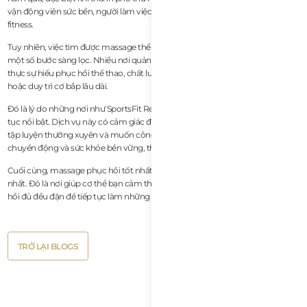
vận động viên sức bền, người làm việc từ xa và du khách tập trung vào
fitness.
Tuy nhiên, việc tìm được massage thể thao thật sự tốt ở Đà Nẵng vẫn cần
một số bước sàng lọc. Nhiều nơi quảng cáo massage mô sâu, nhưng ít nơi
thực sự hiểu phục hồi thể thao, chất lượng chuyển động, hạn chế mobility
hoặc duy trì cơ bắp lâu dài.
Đó là lý do những nơi như SportsFit Recovery Massage tại CrossFit Lotus tiếp
tục nổi bật. Dịch vụ này có cảm giác được thiết kế cụ thể cho những người
tập luyện thường xuyên và muốn công việc phục hồi hỗ trợ hiệu suất,
chuyển động và sức khỏe bền vững, thay vì chỉ thư giãn tạm thời.
Cuối cùng, massage phục hồi tốt nhất không nhất thiết là nơi sang trọng
nhất. Đó là nơi giúp cơ thể bạn cảm thấy tốt hơn, vận động tốt hơn và phục
hồi đủ đều đặn để tiếp tục làm những hoạt động bạn yêu thích.
Button
TRỞ LẠI BLOGS
Text
Button
TRỞ LẠI BLOGS
Text