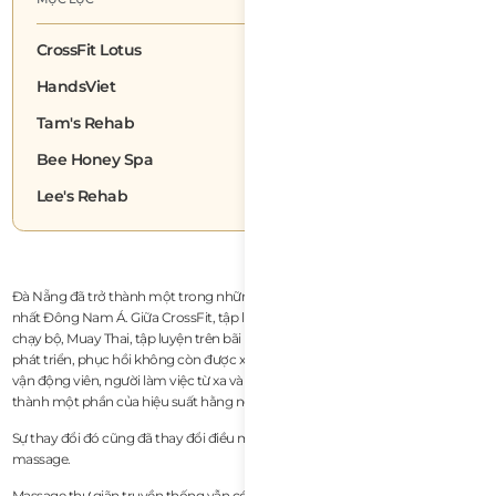
CrossFit Lotus
HandsViet
Tam's Rehab
Bee Honey Spa
Lee's Rehab
Đà Nẵng đã trở thành một trong những thành phố có lối sống năng động
nhất Đông Nam Á. Giữa CrossFit, tập luyện Hyrox, lướt sóng, các câu lạc bộ
chạy bộ, Muay Thai, tập luyện trên bãi biển và cộng đồng fitness expat đang
phát triển, phục hồi không còn được xem là một sự xa xỉ ở đây. Đối với nhiều
vận động viên, người làm việc từ xa và khách du lịch dài hạn, phục hồi đã trở
thành một phần của hiệu suất hằng ngày và việc duy trì sức khỏe.
Sự thay đổi đó cũng đã thay đổi điều mọi người tìm kiếm ở các dịch vụ
massage.
Massage thư giãn truyền thống vẫn có mặt ở khắp Đà Nẵng, nhưng những