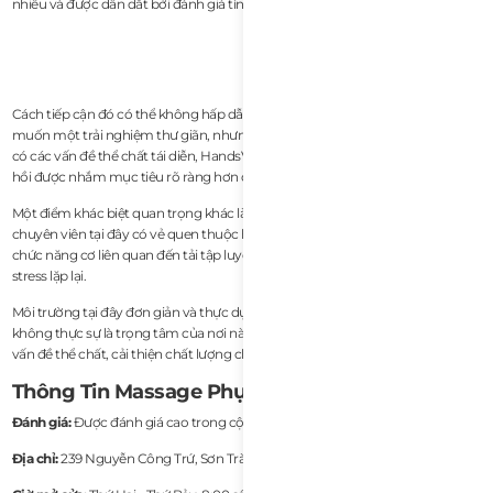
nhiều và được dẫn dắt bởi đánh giá tình trạng.
Cách tiếp cận đó có thể không hấp dẫn đối với khách du lịch chỉ đơn giản
muốn một trải nghiệm thư giãn, nhưng đối với vận động viên và expat lâu dài
có các vấn đề thể chất tái diễn, HandsViet có thể cung cấp công việc phục
hồi được nhắm mục tiêu rõ ràng hơn đáng kể.
Một điểm khác biệt quan trọng khác là kiến thức của kỹ thuật viên. Các
chuyên viên tại đây có vẻ quen thuộc hơn nhiều với các mô hình rối loạn
chức năng cơ liên quan đến tải tập luyện, mất cân bằng chuyển động và
stress lặp lại.
Môi trường tại đây đơn giản và thực dụng hơn là sang trọng, nhưng đó
không thực sự là trọng tâm của nơi này. Mọi người đến đây để giải quyết các
vấn đề thể chất, cải thiện chất lượng chuyển động và tăng tốc phục hồi.
Thông Tin Massage Phục Hồi
Đánh giá:
Được đánh giá cao trong cộng đồng expat và vận động viên
Địa chỉ:
239 Nguyễn Công Trứ, Sơn Trà, Đà Nẵng