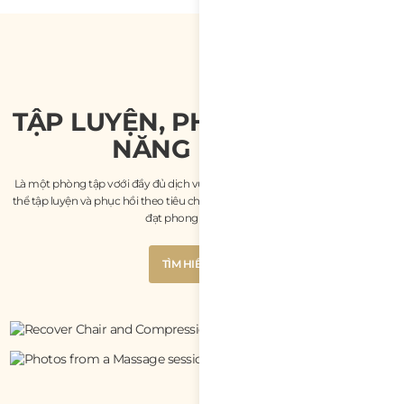
TẬP LUYỆN, PHỤC HỒI & NẠP
NĂNG LƯỢNG
Là một phòng tập vơới đầy đủ dịch vụ ở Đà Nẵng, tại CrossFit Lotus, bạn có
thể tập luyện và phục hồi theo tiêu chuẩn vận động viên. Để bạn luôn có thể
đạt phong độ tốt nhất.
Button
TÌM HIỂU THÊM
Text
Button
TÌM HIỂU THÊM
Text