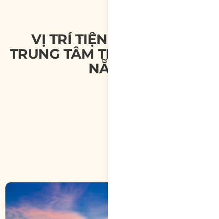
VỊ TRÍ TIỆN LỢI NẰM Ở
TRUNG TÂM THÀNH PHỐ ĐÀ
NẴNG