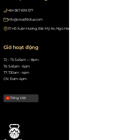
+84 967 699 577
info@crossfitlotus.com
111 Hồ Xuân Hương, Bắc Mỹ An, Ngũ Hành Sơn, Đà Nẵng 550000, Vietnam
Giờ hoạt động
T2 – T5: 5.45am — 8pm
T6: 5.45am - 6pm
T7: 7.30am - 4pm
CN: 10am-4pm
Tiếng Việt