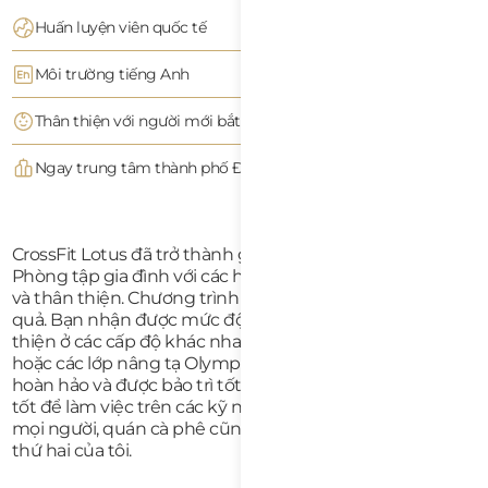
Huấn luyện viên quốc tế
Môi trường tiếng Anh
Thân thiện với người mới bắt đầu
Ngay trung tâm thành phố Đà Nẵng
CrossFit Lotus đã trở thành gia đình của tôi ở Đà Nẵng.
Phòng tập gia đình với các huấn luyện viên rất tuyệt vời
và thân thiện. Chương trình rất chính xác và thực sự hiệu
quả. Bạn nhận được mức độ thử thách phù hợp để cải
thiện ở các cấp độ khác nhau trong các buổi tập WOD
hoặc các lớp nâng tạ Olympic. Thiết bị ở trong tình trạng
hoàn hảo và được bảo trì tốt. Phòng tập mở là thời gian
tốt để làm việc trên các kỹ năng cụ thể và giao lưu với
mọi người, quán cà phê cũng rất tốt. Thực sự là ngôi nhà
thứ hai của tôi.