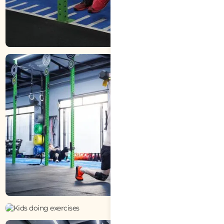
LỚP HỌC CHO NGƯỜI MỚI BẮT ĐẦU
HUẤN LUYỆN CÁ NHÂN
THỂ DỤC CHO TRẺ EM