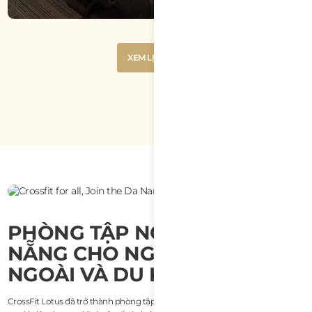
PHỤC HỒI
Button
XEM LỊCH TẬP
Text
Button
XEM LỊCH TẬP
Text
PHÒNG TẬP NỔI TIẾNG Ở ĐÀ
NẴNG CHO NGƯỜI NƯỚC
NGOÀI VÀ DU KHÁCH
CrossFit Lotus đã trở thành phòng tập lý tưởng ở Đà Nẵng cho người nước