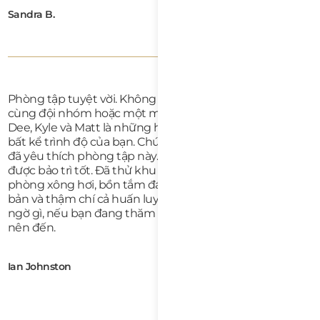
Sandra B.
Phòng tập tuyệt vời. Không gian tuyệt vời để tập luyện
cùng đội nhóm hoặc một mình. Chủ sở hữu rất tuyệt!
Dee, Kyle và Matt là những huấn luyện viên hàng đầu,
bất kể trình độ của bạn. Chúng tôi chỉ ở đây hai tuần và
đã yêu thích phòng tập này. Mọi thứ đều sạch sẽ và
được bảo trì tốt. Đã thử khu vực phục hồi, bao gồm
phòng xông hơi, bồn tắm đá và liệu pháp nén. Có lớp cơ
bản và thậm chí cả huấn luyện cho trẻ em. Không nghi
ngờ gì, nếu bạn đang thăm hoặc ở lại Đà Nẵng, đây là nơi
nên đến.
Ian Johnston