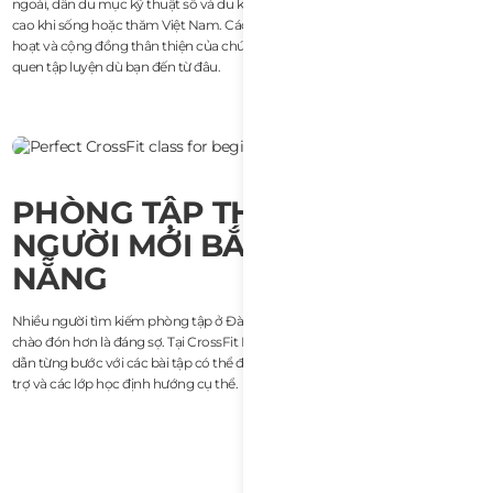
ngoài, dân du mục kỹ thuật số và du khách tìm kiếm phòng tập chất lượng
cao khi sống hoặc thăm Việt Nam. Các huấn luyện viên nói tiếng Anh, vé linh
hoạt và cộng đồng thân thiện của chúng tôi giúp bạn dễ dàng duy trì thói
quen tập luyện dù bạn đến từ đâu.
PHÒNG TẬP THÂN THIỆN VỚI
NGƯỜI MỚI BẮT ĐẦU Ở ĐÀ
NẴNG
Nhiều người tìm kiếm phòng tập ở Đà Nẵng muốn tìm một nơi cảm thấy
chào đón hơn là đáng sợ. Tại CrossFit Lotus, người mới bắt đầu được hướng
dẫn từng bước với các bài tập có thể điều chỉnh, huấn luyện viên tận tình hỗ
trợ và các lớp học định hướng cụ thể.