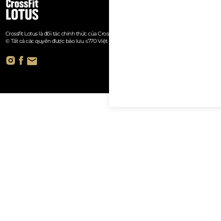
Crossfit Lotus là đối tác chính thức của Crossfit.
© Tất cả các quyền được bảo lưu. s770 Việt Nam