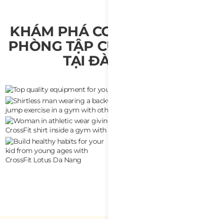
KHÁM PHÁ CƠ SỞ VẬT CHẤT
PHÒNG TẬP CỦA CHÚNG TÔI
TẠI ĐÀ NẴNG