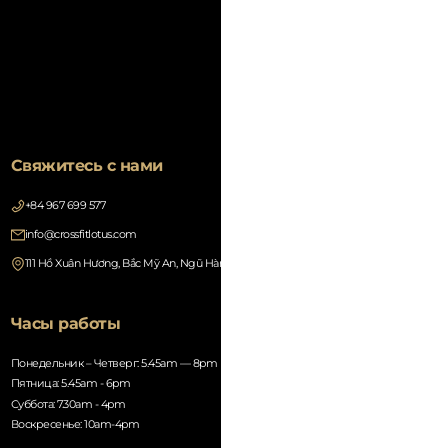
Свяжитесь с нами
+84 967 699 577
info@crossfitlotus.com
111 Hồ Xuân Hương, Bắc Mỹ An, Ngũ Hành Sơn, Đà Nẵng 550000, Vietnam
Часы работы
Понедельник – Четверг: 5.45am — 8pm
Пятница: 5.45am - 6pm
Суббота: 7.30am - 4pm
Воскресенье: 10am-4pm