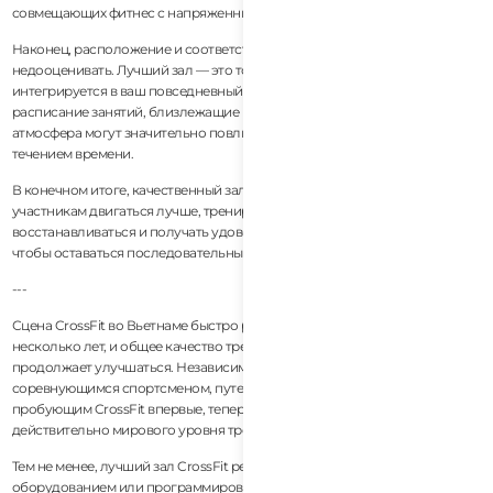
совмещающих фитнес с напряженным рабочим графиком.
Наконец, расположение и соответствие образу жизни не следует
недооценивать. Лучший зал — это тот, который естественно
интегрируется в ваш повседневный распорядок. Удобный доступ,
расписание занятий, близлежащие кафе, наличие парковки и общая
атмосфера могут значительно повлиять на поддержание постоянства с
течением времени.
В конечном итоге, качественный зал CrossFit должен помогать
участникам двигаться лучше, тренироваться умнее, правильно
восстанавливаться и получать удовольствие от процесса настолько,
чтобы оставаться последовательными годами, а не неделями.
---
Сцена CrossFit во Вьетнаме быстро развивалась за последние
несколько лет, и общее качество тренерства в крупных городах
продолжает улучшаться. Независимо от того, являетесь ли вы экспатом,
соревнующимся спортсменом, путешественником или новичком,
пробующим CrossFit впервые, теперь в стране есть несколько
действительно мирового уровня тренировочных сообществ.
Тем не менее, лучший зал CrossFit редко определяется только
оборудованием или программированием. Сообщество, качество