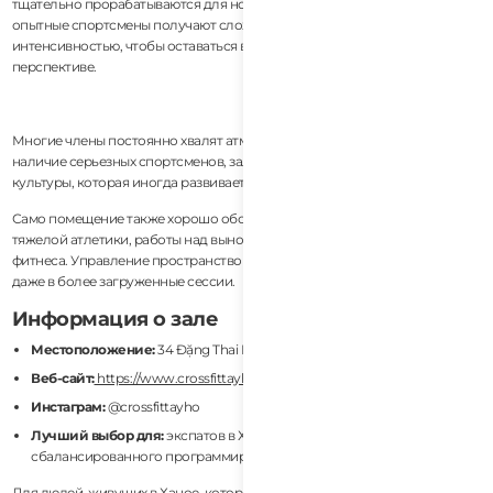
тщательно прорабатываются для новых участников. В то же время
опытные спортсмены получают сложные программы с достаточной
интенсивностью, чтобы оставаться вовлеченными в долгосрочной
перспективе.
Многие члены постоянно хвалят атмосферу сообщества. Несмотря на
наличие серьезных спортсменов, зал избегает чрезмерно агрессивной
культуры, которая иногда развивается в конкурентных залах CrossFit.
Само помещение также хорошо оборудовано для олимпийской
тяжелой атлетики, работы над выносливостью и функционального
фитнеса. Управление пространством во время занятий организовано
даже в более загруженные сессии.
Информация о зале
Местоположение:
34 Đặng Thai Mai, Tây Hồ, Hanoi
Веб-сайт:
https://www.crossfittayho.com/
Инстаграм:
@crossfittayho
Лучший выбор для:
экспатов в Ханое, долгосрочных членов,
сбалансированного программирования
Для людей, живущих в Ханое, которые хотят стабильное и