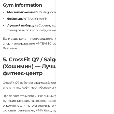
Gym Information
Местоположение:
7 Đường số 24, Khu đô thị An Phú, Ho Chi Minh City
Фейсбук:
VNTEAM CrossFit
Лучший выбор для:
Соревнующихся спортсменов, продвинутые
тренировки по кроссфиту, серьезная физическая подготовка
Если ваша цель — производительность, интенсивность и долгосрочное
спортивное развитие, VNTEAM CrossFit — один из лучших вариантов во
Вьетнаме.
5. CrossFit Q7 / Saigon Sports Club
(Хошимин) — Лучший премиум
фитнес-центр
CrossFit Q7 работает в рамках Saigon Sports Club, одного из самых
впечатляющих фитнес- и боевых спортивных комплексов во Вьетнаме.
Что делает это место уникальным, так это масштаб. Вместо того чтобы
функционировать как отдельный зал CrossFit, он находится внутри
огромного элитного спортивного комплекса, который включает
силовые тренировки, MMA, бокс, муай-тай, плавание, услуги