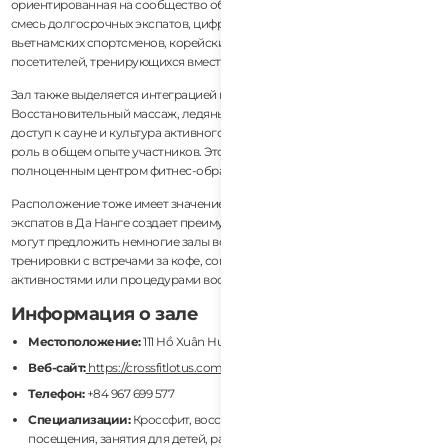
ориентированная на сообщество обстановка. В любой день вы найдете
смесь долгосрочных экспатов, цифровых кочевников, местных
вьетнамских спортсменов, корейских путешественников, серферов и
посетителей, тренирующихся вместе.
Зал также выделяется интеграцией восстановления и оздоровления.
Восстановительный массаж, ледяные ванны, работа над подвижностью,
доступ к сауне и культура активного восстановления играют заметную
роль в общем опыте участников. Это делает CrossFit Lotus скорее
полноценным центром фитнес-образа жизни, чем просто CrossFit залом.
Расположение тоже имеет значение. Близость к пляжу и району
экспатов в Да Нанге создает преимущество в образе жизни, которое
могут предложить немногие залы во Вьетнаме. Члены часто совмещают
тренировки с встречами за кофе, совместной работой, пляжными
активностями или процедурами восстановления поблизости.
Информация о зале
Местоположение:
111 Hồ Xuân Hương, Ngũ Hành Sơn, Da Nang
Веб-сайт:
https://crossfitlotus.com/
Телефон:
+84 967 699 577
Специализации:
Кроссфит, восстановление, оздоровление, разовые
посещения, занятия для детей, работа над подвижностью