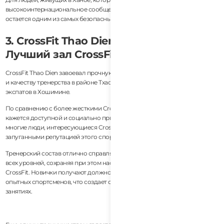
высокоинтернациональное сообщество CrossFit, CrossFit Tay Ho
остается одним из самых безопасных и сильных выборов во Вьетнаме.
3. CrossFit Thao Dien (Хошимин) —
Лучший зал CrossFit для начинающих
CrossFit Thao Dien завоевал прочную репутацию благодаря доступности
и качеству тренерства в районе Тхао Дьен, где проживает много
экспатов в Хошимине.
По сравнению с более жесткими CrossFit средами, атмосфера здесь
кажется доступной и социально приветливой. Это важно, потому что
многие люди, интересующиеся CrossFit, изначально чувствуют себя
запуганными репутацией этого спорта.
Тренерский состав отлично справляется с адаптацией тренировок для
всех уровней, сохраняя при этом настоящую структуру и интенсивность
CrossFit. Новички получают должное внимание, не замедляя при этом
опытных спортсменов, что создает сбалансированную атмосферу на
занятиях.