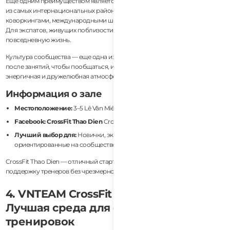
Еще одним преимуществом является расположение. Тхао Дьен — один
из самых интернациональных районов Хошимина, наполненный кафе,
коворкингами, международными школами и иностранными жителями.
Для экспатов, живущих поблизости, зал естественно интегрируется в
повседневную жизнь.
Культура сообщества — еще одна изюминка. Члены часто остаются
после занятий, чтобы пообщаться, и в зале поддерживается заметно
энергичная и дружелюбная атмосфера.
Информация о зале
Местоположение:
3–5 Lê Văn Miến, Thảo Điền, Ho Chi Minh City
Facebook: CrossFit Thao Dien
CrossFit Thao Dien
Лучший выбор для:
Новички, экспаты, тренировки,
ориентированные на сообщество
CrossFit Thao Dien — отличный старт для тех, кто хочет получить
поддержку тренеров без чрезмерно пугающей атмосферы зала.
4. VNTEAM CrossFit (Хошимин) —
Лучшая среда для соревновательных
тренировок