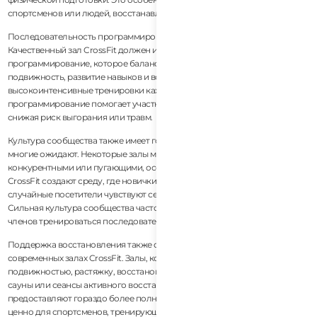
спортсменов или людей, восстанавливающихся после травм.
Последовательность программирования — еще один важный фактор.
Качественный зал CrossFit должен иметь структурированное
программирование, которое балансирует силу, кондиционирование,
подвижность, развитие навыков и восстановление, а не случайные
высокоинтенсивные тренировки каждый день. Устойчивое
программирование помогает участникам улучшаться со временем,
снижая риск выгорания или травм.
Культура сообщества также имеет гораздо большее значение, чем
многие ожидают. Некоторые залы могут казаться чрезмерно
конкурентными или пугающими, особенно для новичков. Лучшие залы
CrossFit создают среду, где новички, опытные спортсмены, экспаты и
случайные посетители чувствуют себя желанными и поддерживаемыми.
Сильная культура сообщества часто является тем, что удерживает
членов тренироваться последовательно в долгосрочной перспективе.
Поддержка восстановления также становится все более важной в
современных залах CrossFit. Залы, которые интегрируют работу над
подвижностью, растяжку, восстановительный массаж, ледяные ванны,
сауны или сеансы активного восстановления, как правило,
предоставляют гораздо более полный фитнес-опыт. Это особенно
ценно для спортсменов, тренирующихся несколько раз в неделю или