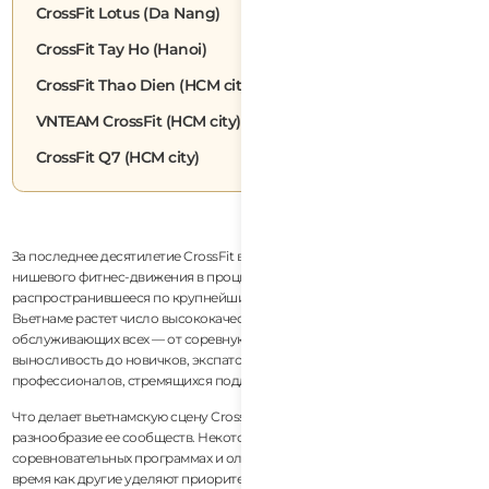
CrossFit Lotus (Da Nang)
CrossFit Tay Ho (Hanoi)
CrossFit Thao Dien (HCM city)
VNTEAM CrossFit (HCM city)
CrossFit Q7 (HCM city)
За последнее десятилетие CrossFit во Вьетнаме превратился из
нишевого фитнес-движения в процветающее сообщество,
распространившееся по крупнейшим городам страны. Сегодня во
Вьетнаме растет число высококачественных CrossFit аффилиатов,
обслуживающих всех — от соревнующихся спортсменов и гонщиков на
выносливость до новичков, экспатов, путешественников и занятых
профессионалов, стремящихся поддерживать здоровье.
Что делает вьетнамскую сцену CrossFit особенно интересной, так это
разнообразие ее сообществ. Некоторые залы сосредоточены на
соревновательных программах и олимпийской тяжелой атлетике, в то
время как другие уделяют приоритетное внимание образу жизни,