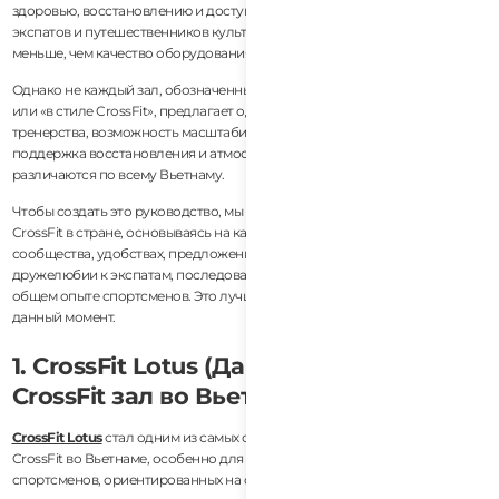
здоровью, восстановлению и доступности для начинающих. Для
экспатов и путешественников культура сообщества также важна не
меньше, чем качество оборудования или тренерства.
Однако не каждый зал, обозначенный как «функциональный фитнес»
или «в стиле CrossFit», предлагает одинаковый опыт. Стандарты
тренерства, возможность масштабирования, структура занятий,
поддержка восстановления и атмосфера сообщества значительно
различаются по всему Вьетнаму.
Чтобы создать это руководство, мы изучили самые уважаемые залы
CrossFit в стране, основываясь на качестве тренерства, культуре
сообщества, удобствах, предложениях по восстановлению,
дружелюбии к экспатам, последовательности программирования и
общем опыте спортсменов. Это лучшие залы CrossFit во Вьетнаме на
данный момент.
1. CrossFit Lotus (Да Нанг) — Лучший
CrossFit зал во Вьетнаме
CrossFit Lotus
стал одним из самых сильных и полных сообществ
CrossFit во Вьетнаме, особенно для экспатов, путешественников и
спортсменов, ориентированных на образ жизни.