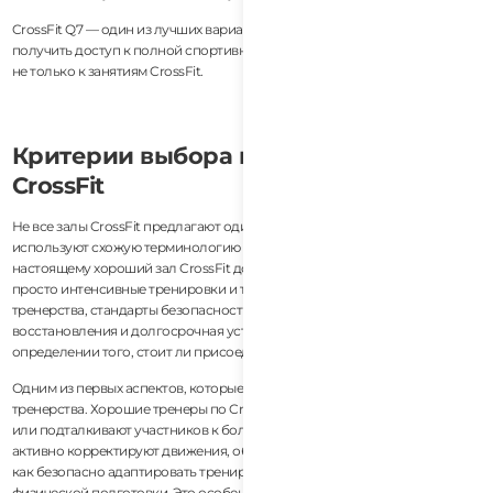
CrossFit Q7 — один из лучших вариантов во Вьетнаме для тех, кто хочет
получить доступ к полной спортивной экосистеме высокого уровня, а
не только к занятиям CrossFit.
Критерии выбора качественного зала
CrossFit
Не все залы CrossFit предлагают одинаковый опыт, даже если они
используют схожую терминологию или стили тренировок. По-
настоящему хороший зал CrossFit должен предоставлять больше, чем
просто интенсивные тренировки и тяжелую атлетику. Качество
тренерства, стандарты безопасности, культура сообщества, поддержка
восстановления и долгосрочная устойчивость играют важную роль в
определении того, стоит ли присоединяться к залу.
Одним из первых аспектов, которые следует оценить, является качество
тренерства. Хорошие тренеры по CrossFit не просто считают повторения
или подталкивают участников к более интенсивным тренировкам. Они
активно корректируют движения, обучают правильной технике и знают,
как безопасно адаптировать тренировки для разных уровней
физической подготовки. Это особенно важно для новичков, пожилых