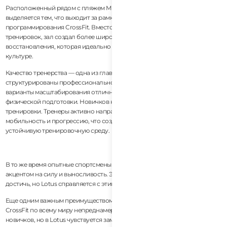
Расположенный рядом с пляжем Ми Кхе в Да Нанге, CrossFit Lotus
выделяется тем, что выходит за рамки традиционного
программирования CrossFit. Вместо того чтобы быть только местом для
тренировок, зал создал более широкую экосистему оздоровления и
восстановления, которая идеально соответствует современной фитнес-
культуре.
Качество тренерства — одна из главных сильных сторон зала. Занятия
структурированы профессионально, движения обучаются тщательно, а
варианты масштабирования отлично подходят для разных уровней
физической подготовки. Новичков не просто бросают в интенсивные
тренировки. Тренеры активно направляют участников через технику,
мобильность и прогрессию, что создает более безопасную и
устойчивую тренировочную среду.
В то же время опытные спортсмены получают сложные программы с
акцентом на силу и выносливость. Этот баланс удивительно трудно
достичь, но Lotus справляется с этим очень хорошо.
Еще одним важным преимуществом является атмосфера. Многие залы
CrossFit по всему миру непреднамеренно становятся пугающими для
новичков, но в Lotus чувствуется заметно более приветливая и