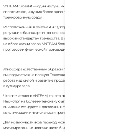
VNTEAM CrossFit — один из лучших вариантов во Вьетнаме для
спортсменов, ищущих более ориентированную на производительность
тренировочную среду.
Расположенный в районе Ан Фу города Хошимин, зал завоевал
репутацию благодаря интенсивности, серьезному программированию и
высоким стандартам тренерства. В отличие от более ориентированных
на образ жизни залов, VNTEAM больше сосредоточен на спортивном
прогрессе и физической производительности.
Атмосфера естественным образом привлекает людей, которые любят
выкладываться на полную. Тяжелая атлетика, кондиционирование,
работа над силой и развитие продвинутых навыков играют важную роль
в культуре зала.
Что впечатляет в VNTEAM, так это последовательность тренерства.
Несмотря на более интенсивную атмосферу, тренеры уделяют большое
внимание стандартам движений и техническому развитию, а не просто
максимизации интенсивности тренировок.
Для новых участников переход может показаться сложным вначале, но
мотивированные новички часто быстро прогрессируют в такой среде.