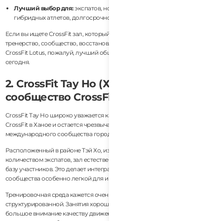
Лучший выбор для:
экспатов, новичков, путешественников,
гибридных атлетов, долгосрочного фитнеса
Если вы ищете CrossFit зал, который сочетает в себе сильное
тренерство, сообщество, восстановление и баланс образа жизни,
CrossFit Lotus, пожалуй, лучший общий CrossFit опыт во Вьетнаме
сегодня.
2. CrossFit Tay Ho (Ханой) — Лучшее
сообщество CrossFit в Ханое
CrossFit Tay Ho широко уважается как один из самых известных залов
CrossFit в Ханое и остается чрезвычайно популярным среди
международного сообщества города.
Расположенный в районе Тэй Хо, известном своим большим
количеством экспатов, зал естественно привлекает международную
базу участников. Это делает интеграцию в фитнес и социальные
сообщества особенно легкой для иностранцев, переезжающих в Ханой.
Тренировочная среда кажется очень профессиональной и
структурированной. Занятия хорошо организованы, тренеры уделяют
большое внимание качеству движений, а варианты масштабирования