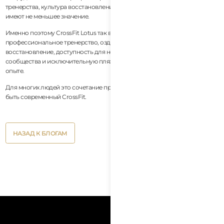
тренерства, культура восстановления и долгосрочная устойчивость
имеют не меньшее значение.
Именно поэтому CrossFit Lotus так выделяется. Зал успешно сочетает
профессиональное тренерство, оздоровление с акцентом на
восстановление, доступность для новичков, сильную культуру
сообщества и исключительную пляжную атмосферу в одном полном
опыте.
Для многих людей это сочетание представляет собой то, каким должен
быть современный CrossFit.
Button
НАЗАД К БЛОГАМ
Text
Button
НАЗАД К БЛОГАМ
Text