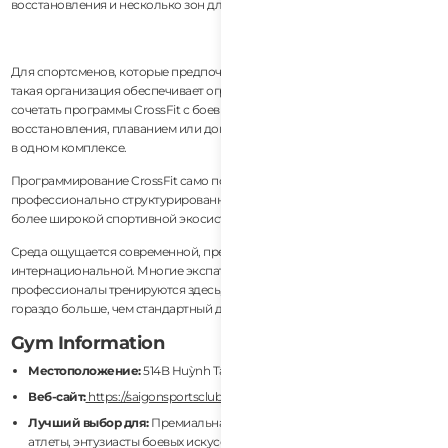
восстановления и несколько зон для спортивных тренировок.
Для спортсменов, которые предпочитают гибридный стиль тренировок,
такая организация обеспечивает огромную гибкость. Члены могут
сочетать программы CrossFit с боевыми искусствами, сеансами
восстановления, плаванием или дополнительной силовой работой, все
в одном комплексе.
Программирование CrossFit само по себе остается сильным и
профессионально структурированным, но общая ценность исходит из
более широкой спортивной экосистемы, окружающей его.
Среда ощущается современной, премиальной и очень
интернациональной. Многие экспаты, предприниматели, спортсмены и
профессионалы тренируются здесь, потому что это место предлагает
гораздо больше, чем стандартный доступ в спортзал.
Gym Information
Местоположение:
514B Huỳnh Tấn Phát, District 7, Ho Chi Minh City
Веб-сайт:
https://saigonsportsclub.com/
Лучший выбор для:
Премиальная тренировочная среда, гибридные
атлеты, энтузиасты боевых искусств